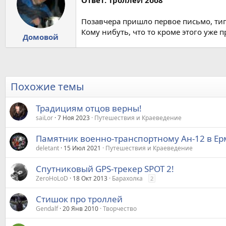
Позавчера пришло первое письмо, типа
Кому нибуть, что то кроме этого уже 
Домовой
Похожие темы
Традициям отцов верны!
saiLor
7 Ноя 2023
Путешествия и Краеведение
Памятник военно-транспортному Ан-12 в Ер
deletant
15 Июл 2021
Путешествия и Краеведение
Спутниковый GPS-трекер SPOT 2!
ZeroHoLoD
18 Окт 2013
Барахолка
2
Стишок про троллей
Gendalf
20 Янв 2010
Творчество