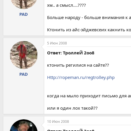
хм.. а смысл....????
PAD
Больше народу - больше внимания к а
Ктонить из айс-эйджевсеих какнить к
5 Июн 2008
Ответ: ТроллеЙ 2оо8
ктонить регилися на сайте??
PAD
Http://ropeman.ru/regtrolley.php
когда на мыло приходит письмо для ак
или я один лох такой??
10 Июн 2008
Ответ: ТроллеЙ 2оо8