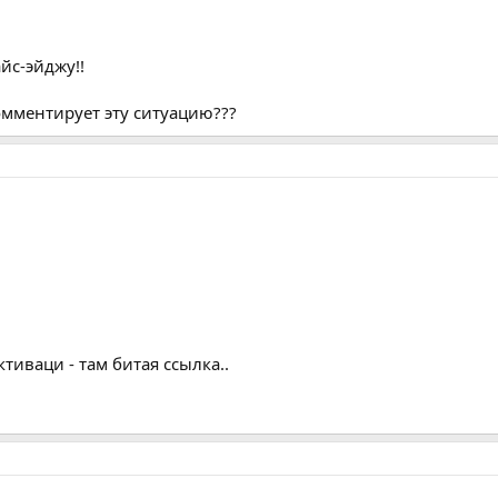
йс-эйджу!!
омментирует эту ситуацию???
тиваци - там битая ссылка..