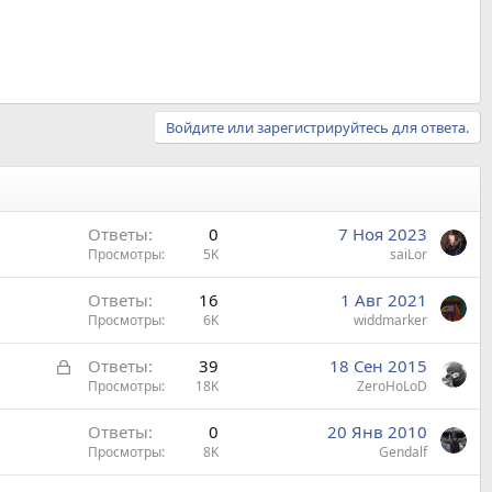
Войдите или зарегистрируйтесь для ответа.
Ответы
0
7 Ноя 2023
Просмотры
5K
saiLor
Ответы
16
1 Авг 2021
Просмотры
6K
widdmarker
З
Ответы
39
18 Сен 2015
а
Просмотры
18K
ZeroHoLoD
к
Ответы
0
20 Янв 2010
р
Просмотры
8K
Gendalf
ы
т