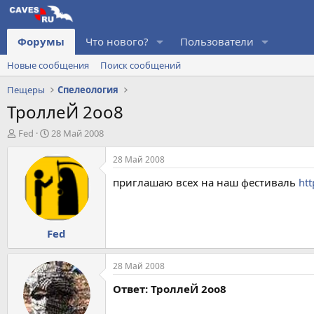
Форумы
Что нового?
Пользователи
Новые сообщения
Поиск сообщений
Пещеры
Спелеология
ТроллеЙ 2оо8
А
Д
Fed
28 Май 2008
в
а
т
т
28 Май 2008
о
а
приглашаю всех на наш фестиваль
htt
р
н
т
а
е
ч
м
а
Fed
ы
л
а
28 Май 2008
Ответ: ТроллеЙ 2оо8