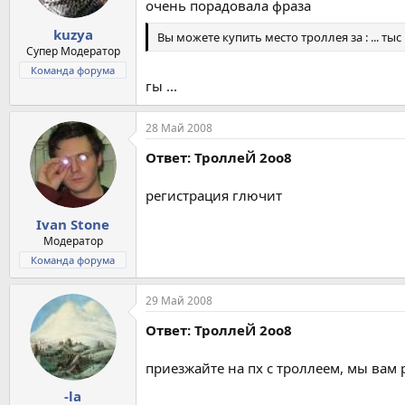
очень порадовала фраза
kuzya
Вы можете купить место троллея за : ... т
Супер Модератор
Команда форума
гы ...
28 Май 2008
Ответ: ТроллеЙ 2оо8
регистрация глючит
Ivan Stone
Модератор
Команда форума
29 Май 2008
Ответ: ТроллеЙ 2оо8
приезжайте на пх с троллеем, мы вам 
-la