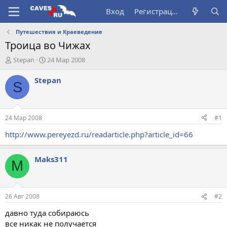
Вход
Регистрация
Путешествия и Краеведение
Троица во Чижах
А
Д
Stepan
24 Мар 2008
в
а
т
т
Stepan
S
о
а
р
н
т
а
е
ч
24 Мар 2008
#1
м
а
ы
л
http://www.pereyezd.ru/readarticle.php?article_id=66
а
Maks311
M
26 Авг 2008
#2
давно туда собираюсь
все никак не получается