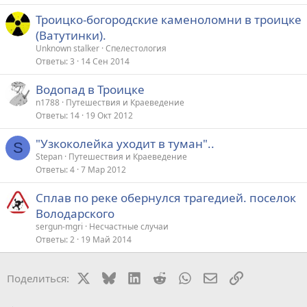
Троицко-богородские каменоломни в троицке
(Ватутинки).
Unknown stalker
Спелестология
Ответы
3
14 Сен 2014
Водопад в Троицке
n1788
Путешествия и Краеведение
Ответы
14
19 Окт 2012
"Узкоколейка уходит в туман"..
S
Stepan
Путешествия и Краеведение
Ответы
4
7 Мар 2012
Сплав по реке обернулся трагедией. поселок
Володарского
sergun-mgri
Несчастные случаи
Ответы
2
19 Май 2014
X
Bluesky
LinkedIn
Reddit
WhatsApp
Электронная поч
Ссылка
Поделиться: