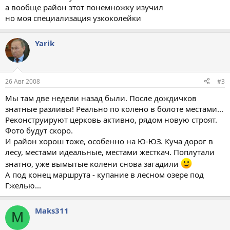
а вообще район этот понемножку изучил
но моя специализация узкоколейки
Yarik
26 Авг 2008
#3
Мы там две недели назад были. После дождичков
знатные разливы! Реально по колено в болоте местами...
Реконструируют церковь активно, рядом новую строят.
Фото будут скоро.
И район хорош тоже, особенно на Ю-ЮЗ. Куча дорог в
лесу, местами идеальные, местами жесткач. Поплутали
знатно, уже вымытые колени снова загадили
А под конец маршрута - купание в лесном озере под
Гжелью...
Maks311
M