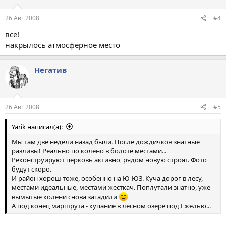
26 Авг 2008
#4
все!
накрылось атмосферное место
Негатив
26 Авг 2008
#5
Yarik написал(а):
Мы там две недели назад были. После дождичков знатные
разливы! Реально по колено в болоте местами...
Реконструируют церковь активно, рядом новую строят. Фото
будут скоро.
И район хорош тоже, особенно на Ю-ЮЗ. Куча дорог в лесу,
местами идеальные, местами жесткач. Поплутали знатно, уже
вымытые колени снова загадили
А под конец маршрута - купание в лесном озере под Гжелью...