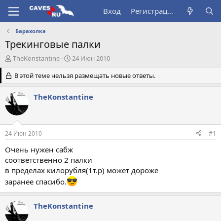
Вход
Регистрация
Барахолка
Трекинговые палки
А
Д
TheKonstantine
24 Июн 2010
в
а
т
В этой теме нельзя размещать новые ответы.
т
о
а
р
н
TheKonstantine
т
а
е
ч
м
а
ы
л
24 Июн 2010
#1
а
Очень нужен сабж
соответственно 2 палки
в пределах килорубля(1т.р) может дороже
заранее спасибо.
TheKonstantine