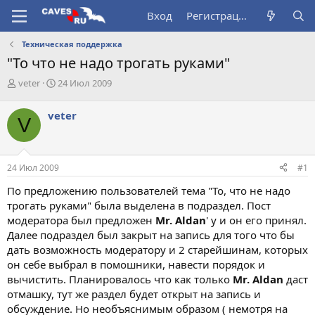
Вход
Регистрация
Техническая поддержка
"То что не надо трогать руками"
А
Д
veter
24 Июл 2009
в
а
т
т
veter
V
о
а
р
н
т
а
е
ч
24 Июл 2009
#1
м
а
ы
л
По предложению пользователей тема "То, что не надо
а
трогать руками" была выделена в подраздел. Пост
модератора был предложен
Mr. Aldan
' у и он его принял.
Далее подраздел был закрыт на запись для того что бы
дать возможность модератору и 2 старейшинам, которых
он себе выбрал в помошники, навести порядок и
вычистить. Планировалось что как только
Mr. Aldan
даст
отмашку, тут же раздел будет открыт на запись и
обсуждение. Но необъяснимым образом ( немотря на