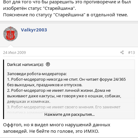
Вот для того что бы разрешить это противоречие и был
изобретён статус "Старейшина".
Пояснение по статусу "Старейшина" в отдельной теме.
Valkyr2003
24 Июл 2009
#13
Darkcat написал(а):
Заповеди робота-модератора:
1. Робот-модератор никогда не спит. Он читает форум 24/365
без выходных, праздников и отпусков.
2. Робот-модератор не имеет личной жизни. Дома не
выживают даже кактусы, не говоря уже о кошках, собаках,
девушках и хомячках.
3. Робот-модератор не имеет своего мнения. Его заменяет
политика администрации.
Нажмите для раскрытия...
4. Робот-модератор не может вступать в дискуссии на форуме.
Тем более с кем-то спорить.
Оффтоп, но я видел много нарушений данных
заповедей. Не бейте по голове, это ИМХО.
Вы все еще хотите быть роботом-модератором?