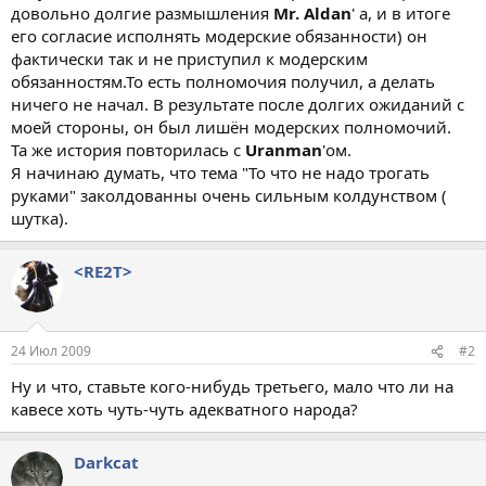
довольно долгие размышления
Mr. Aldan
' а, и в итоге
его согласие исполнять модерские обязанности) он
фактически так и не приступил к модерским
обязанностям.То есть полномочия получил, а делать
ничего не начал. В результате после долгих ожиданий с
моей стороны, он был лишён модерских полномочий.
Та же история повторилась с
Uranman
'ом.
Я начинаю думать, что тема "То что не надо трогать
руками" заколдованны очень сильным колдунством (
шутка).
<RE2T>
24 Июл 2009
#2
Ну и что, ставьте кого-нибудь третьего, мало что ли на
кавесе хоть чуть-чуть адекватного народа?
Darkcat