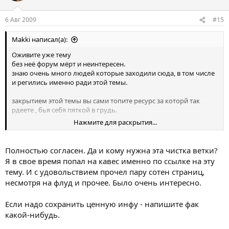
6 Авг 2009
#15
Makki написал(а):
Оживите уже тему
без неё форум мёрт и неинтересен.
знаю очень много людей которые заходили сюда, в том числе
и регились именно ради этой темы.
закрытием этой темы вы сами топите ресурс за которй так
рдеете , бья себя пяткой в грудь.
Нажмите для раскрытия...
всё вышеуказаные ответы- отмазки. не верю что за такой
долгий срок нельзя было бы хоть как то решить проблему.
просто не было особого желаения вот и всё
Полностью согласен. Да и кому нужна эта чистка ветки?
Я в свое время попал на кавес именно по ссылке на эту
тему. И с удовольствием прочел пару сотен страниц,
несмотря на флуд и прочее. Было очень интересно.
Если надо сохранить ценную инфу - напишите фак
какой-нибудь.