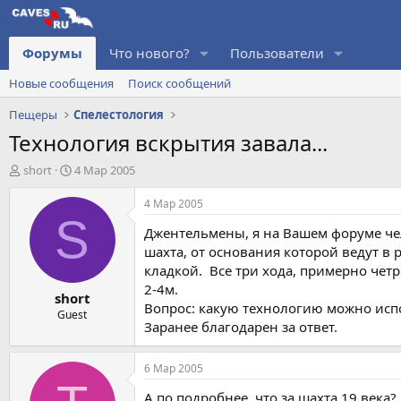
Форумы
Что нового?
Пользователи
Новые сообщения
Поиск сообщений
Пещеры
Спелестология
Технология вскрытия завала...
А
Д
short
4 Мар 2005
в
а
т
т
4 Мар 2005
о
а
S
Джентельмены, я на Вашем форуме чело
р
н
т
а
шахта, от основания которой ведут в
е
ч
кладкой. Все три хода, примерно чет
м
а
2-4м.
short
ы
л
Вопрос: какую технологию можно исп
а
Guest
Заранее благодарен за ответ.
6 Мар 2005
А по подробнее, что за шахта 19 века?