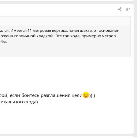
#4
ался. Имеется 11 метровая вертикальная шахта, от основания
бложена кирпичной кладкой. Все три хода, примерно четров
-4м.
орой, если боитесь разглашения цели
)) )
тикального хода)