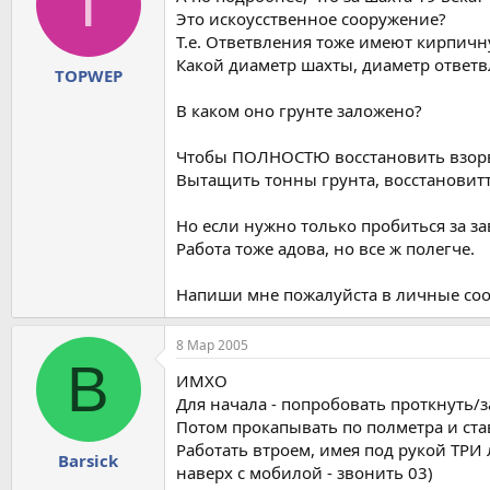
T
Это искоусственное сооружение?
Т.е. Ответвления тоже имеют кирпичн
Какой диаметр шахты, диаметр ответ
TOPWEP
В каком оно грунте заложено?
Чтобы ПОЛНОСТЮ восстановить взорва
Вытащить тонны грунта, восстановитт
Но если нужно только пробиться за за
Работа тоже адова, но все ж полегче.
Напиши мне пожалуйста в личные сооб
8 Мар 2005
B
ИМХО
Для начала - попробовать проткнуть/з
Потом прокапывать по полметра и ста
Работать втроем, имея под рукой ТРИ 
Barsick
наверх с мобилой - звонить 03)