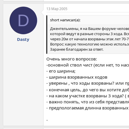
13 Мар 2005
D
short написал(а):
Джентельмены, я на Вашем форуме человек 
которой ведут в разные стороны 3 хода. В
через 20м от начала взорваны этак лет 70
Dasty
Вопрос: какую технологию можно использ
Заранее благодарен за ответ.
Очень много вопросов:
-основной ствол чист (если нет, то на
- его ширина;
- ширина взорванных ходов
- уверены , что ходы взорваны? или пр
- конечная цель, до чего вы хотите д
- на каком участке взорваны 3 хода? 
- важно понять, что из себя представл
- предпологаемая длинна взорванных
-