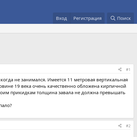
Вход
Регистрация
Поиск
#1
икогда не занимался. Имеется 11 метровая вертикальная
оловине 19 века очень качественно обложена кирпичной
о моим прикидкам толщина завала не должна превышать
пало?
#2