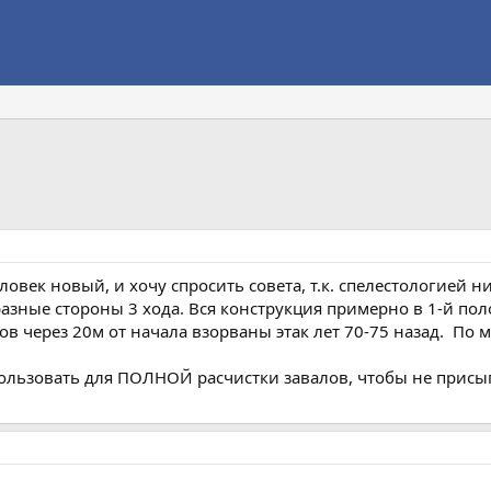
век новый, и хочу спросить совета, т.к. спелестологией н
 разные стороны 3 хода. Вся конструкция примерно в 1-й п
ров через 20м от начала взорваны этак лет 70-75 назад. П
ользовать для ПОЛНОЙ расчистки завалов, чтобы не присы