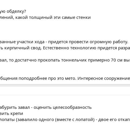
ую обделку?
влений, какой толщиный эти самые стенки
нные участки хода - придется провести огромную работу.
ь кирпичный свод. Естественно технологию придется разраб
вал, то достатчно прокопать тоннельчик примерно 70 см вы
щения поподробнее про это мето. Интересное сооружение,
абурить завал - оценить целесообразность
вить крепи
лопаты (завалило одного (вместе с лопатой) - двое его отка