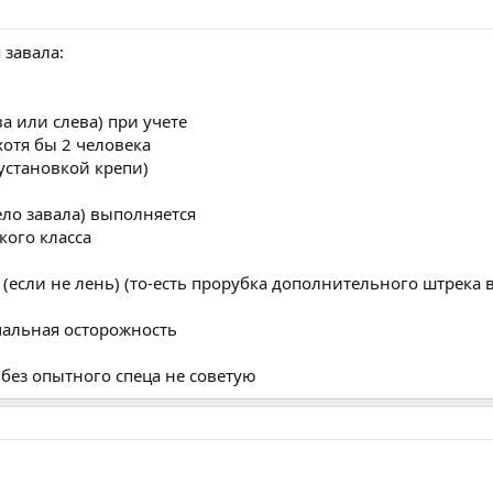
 завала:
а или слева) при учете
хотя бы 2 человека
 установкой крепи)
ело завала) выполняется
кого класса
 (если не лень) (то-есть прорубка дополнительного штрека 
мальная осторожность
без опытного спеца не советую