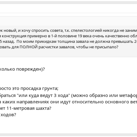
новый, и хочу спросить совета, т.к. спелестологией никогда не заним
ся конструкция примерно в 1-й половине 19 века очень качественно о
-75 назад. По моим прикидкам толщина завала не должна превышать 2
овать для ПОЛНОЙ расчистки завалов, чтобы не присыпало?
сколько поврежден)?
осто это просадка грунта;
обраться "или куда ведут 3 хода" (можно образно или метаф
( в каких направлениях они идут относительно основного ве
яет 11-метровая шахта?
 ходов?