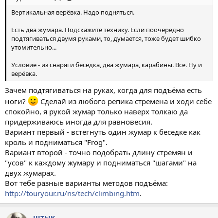
Вертикальная верёвка. Надо подняться.
Есть два жумара. Подскажите технику. Если поочерёдно
подтягиваться двумя руками, то, думается, тоже будет шибко
утомительно...
Условие - из снаряги беседка, два жумара, карабины. Всё. Ну и
верёвка.
Зачем подтягиваться на руках, когда для подъёма есть
ноги?
Сделай из любого репика стремена и ходи себе
спокойно, я рукой жумар только наверх толкаю да
придерживаюсь иногда для равновесия.
Вариант первый - встегнуть один жумар к беседке как
кроль и подниматься "Frog".
Вариант второй - точно подобрать длину стремян и
"усов" к каждому жумару и подниматься "шагами" на
двух жумарах.
Вот тебе разные варианты методов подъёма:
http://touryour.ru/ns/tech/climbing.htm
.
штык