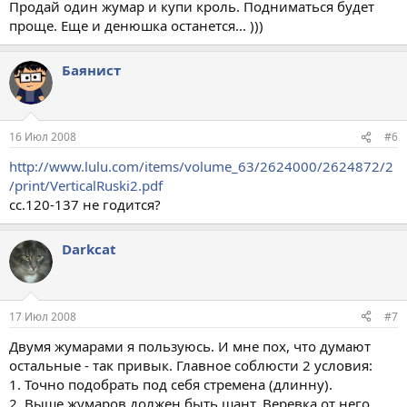
Продай один жумар и купи кроль. Подниматься будет
проще. Еще и денюшка останется... )))
Баянист
16 Июл 2008
#6
http://www.lulu.com/items/volume_63/2624000/2624872/2
/print/VerticalRuski2.pdf
сс.120-137 не годится?
Darkcat
17 Июл 2008
#7
Двумя жумарами я пользуюсь. И мне пох, что думают
остальные - так привык. Главное соблюсти 2 условия:
1. Точно подобрать под себя стремена (длинну).
2. Выше жумаров должен быть шант. Веревка от него