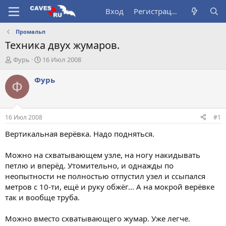
Вход
Регистрация
Промальп
Техника двух жумаров.
А
Д
Фурь
16 Июл 2008
в
а
т
т
Фурь
Ф
о
а
р
н
т
а
е
ч
16 Июл 2008
#1
м
а
ы
л
Вертикальная верёвка. Надо подняться.
а
Можно на схватывающем узле, на ногу накидывать
петлю и вперёд. Утомительно, и однажды по
неопытности не полностью отпустил узел и ссыпался
метров с 10-ти, ещё и руку обжёг... А на мокрой верёвке
так и вообще труба.
Можно вместо схватывающего жумар. Уже легче.