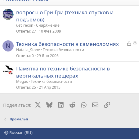
вопросы о Гри-Гри (техника спусков и
подъемов)
uet_recon
Снаряжение
Ответы
27
10 Фев 2009
З
З
Техника безопасности в каменоломнях
N
а
а
Natalia_Stone
Техника безопасности
Ответы
0
29 Янв 2006
к
к
р
р
Памятка по технике безопасности в
ы
е
вертикальных пещерах
т
п
Megas
Техника безопасности
а
л
Ответы
25
21 Апр 2015
е
о
X
Bluesky
LinkedIn
Reddit
WhatsApp
Электронная поч
Ссылка
Поделиться:
Промальп
Russian (RU)