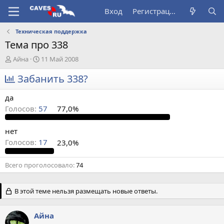
Вход
Регистрация
Техническая поддержка
Тема про 338
А
Д
Айна
11 Май 2008
в
а
т
Забанить 338?
т
о
а
р
н
да
т
а
Голосов:
57
77,0%
е
ч
м
а
ы
л
нет
а
Голосов:
17
23,0%
Всего проголосовало
74
В этой теме нельзя размещать новые ответы.
Айна