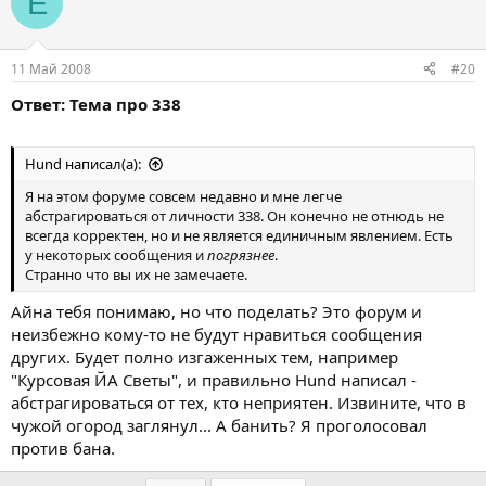
E
11 Май 2008
#20
Ответ: Тема про 338
Hund написал(а):
Я на этом форуме совсем недавно и мне легче
абстрагироваться от личности 338. Он конечно не отнюдь не
всегда корректен, но и не является единичным явлением. Есть
у некоторых сообщения и
погрязнее
.
Странно что вы их не замечаете.
Айна тебя понимаю, но что поделать? Это форум и
неизбежно кому-то не будут нравиться сообщения
других. Будет полно изгаженных тем, например
"Курсовая ЙА Светы", и правильно Hund написал -
абстрагироваться от тех, кто неприятен. Извините, что в
чужой огород заглянул... А банить? Я проголосовал
против бана.