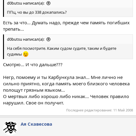
d0butsu написал(а):
ППц, чо вы до 338 докапались?
Есть за что... Думать надо, прежде чем память погибших
трепать...
d0butsu написал(а):
На себя посмотрите. Каким судом судите, таким и будете
судимы
Смотрю... И что дальше???
Негр, помоему и ты Карбункула знал... Мне лично не
сильно приятно, когда память моего близкого человека
полощут грязным языком...
О мертвых либо хорошо либо никак... Человек правило
нарушил. Свое он получит.
Последнее редактирование:
11 Май 2008
Ая Скавесова