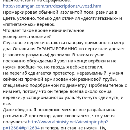
http://soumgan.com/srt/descriptions/Gvozd.htm
Промаркировал обычной изолентой пока, разница в
цвете, условно, только для отличия «десятиэтажных» и
«пятиэтажных» верёвок.
Что даёт такое вроде незначительное
усовершенствование?
Спусковые верёвки остаются наверху примерно на метр-
два. Остальная ГАРАНТИРОВАННО по вертикали достаёт
(с запасом разумным) до земли. В таком случае
постоянно обсуждаемый узел на конце верёвки и не
нужен вообще- то, но гвоздь я всё-же вставил.
На перегиб сдвигается протектор, неразъемный, у меня
сейчас из прочной армированной резиновой трубы,
специально подобранной по диаметру. Проблем теперь с
ним нет, потому что он теперь всегда около конца
верёвки, у «стационарного» узла. Чуть-чуть сдвинуть, и
всё.
Даже обидно. Я последние месяцы всё разрабатывал
разъемный протектор, даже «хвастался», что у меня
получается
http://www.alpinisty.net/viewtopic.php?
p=12684#p12684
и теперь он стал не нужен. Ну,