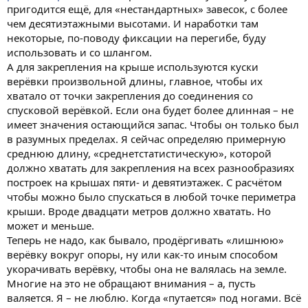
пригодится ещё, для «нестандартных» завесок, с более
чем десятиэтажными высотами. И наработки там
некоторые, по-поводу фиксации на перегибе, буду
использовать и со шлангом.
А для закрепления на крыше используются куски
верёвки произвольной длины, главное, чтобы их
хватало от точки закрепления до соединения со
спусковой верёвкой. Если она будет более длинная – не
имеет значения остающийся запас. Чтобы он только был
в разумных пределах. Я сейчас определяю примерную
среднюю длину, «среднетстатистическую», которой
должно хватать для закрепления на всех разнообразиях
построек на крышах пяти- и девятиэтажек. С расчётом
чтобы можно было спускаться в любой точке периметра
крыши. Вроде двадцати метров должно хватать. Но
может и меньше.
Теперь не надо, как бывало, продёргивать «лишнюю»
верёвку вокруг опоры, ну или как-то иным способом
укорачивать верёвку, чтобы она не валялась на земле.
Многие на это не обращают внимания – а, пусть
валяется. Я – не люблю. Когда «путается» под ногами. Всё