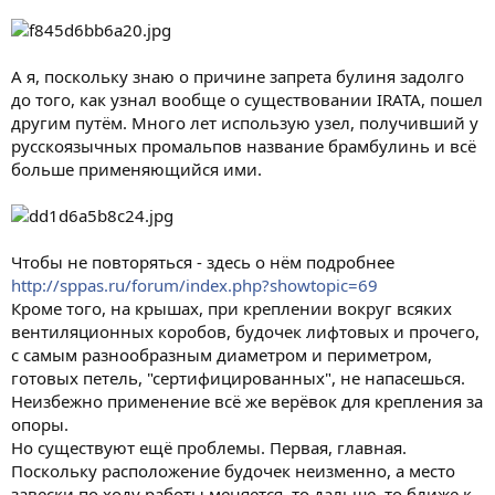
А я, поскольку знаю о причине запрета булиня задолго
до того, как узнал вообще о существовании IRATA, пошел
другим путём. Много лет использую узел, получивший у
русскоязычных промальпов название брамбулинь и всё
больше применяющийся ими.
Чтобы не повторяться - здесь о нём подробнее
http://sppas.ru/forum/index.php?showtopic=69
Кроме того, на крышах, при креплении вокруг всяких
вентиляционных коробов, будочек лифтовых и прочего,
с самым разнообразным диаметром и периметром,
готовых петель, "сертифицированных", не напасешься.
Неизбежно применение всё же верёвок для крепления за
опоры.
Но существуют ещё проблемы. Первая, главная.
Поскольку расположение будочек неизменно, а место
завески по ходу работы меняется, то дальше, то ближе к