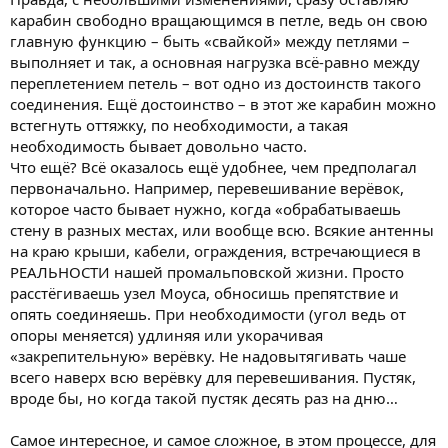
карабин свободно вращающимся в петле, ведь он свою
главную функцию – быть «свайкой» между петлями –
выполняет и так, а основная нагрузка всё-равно между
переплетением петель – вот одно из достоинств такого
соединения. Ещё достоинство – в этот же карабин можно
встегнуть оттяжку, по необходимости, а такая
необходимость бывает довольно часто.
Что ещё? Всё оказалось ещё удобнее, чем предполагал
первоначально. Например, перевешивание верёвок,
которое часто бывает нужно, когда «обрабатываешь
стену в разных местах, или вообще всю. Всякие антенны
на краю крыши, кабели, ограждения, встречающиеся в
РЕАЛЬНОСТИ нашей промальповской жизни. Просто
расстёгиваешь узел Моуса, обносишь препятствие и
опять соединяешь. При необходимости (угол ведь от
опоры меняется) удлиняя или укорачивая
«закрепительную» верёвку. Не надовытягивать чаше
всего наверх всю верёвку для перевешивания. Пустяк,
вроде бы, но когда такой пустяк десять раз на дню…
Самое интересное, и самое сложное, в этом процессе, для