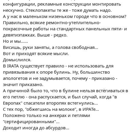
конфигурации, рекламные конструкции монтировать
нескучно. Стеклопакеты те же - тоже думать надо.
А у нас в маленьком низеньком городе что в основном?
Правильно, всякие ремонтно-утеплительно-
покрасочные работы на стандартных панельных пяти- и
девятиэтажках. Выше - редко.
Но и мы......
Висишь, руки заняты, а голова свободная...
Вот и приходят всякие мысли.
Домыслился.
В IRATA существует правило - не использовать для
привязывания к опоре булинь. Ну, большинство
апологетов и не задумывается, почему - приказано -
значит приказано.
А причиной было то, что в булине нельзя встёгиваться в
его петлю - она распускается, и был случай, когда "в
Европах" спасатели второпях встегнулись...
С тех пор, "обжегшись на молоке", в ИРАТе...
Положено только на анкерах и петлями
"сертифицированными"...
Доходит иногда до абсурдов...