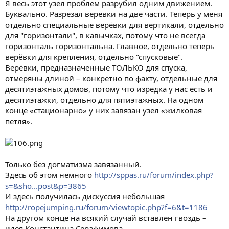
Я весь этот узел проблем разрубил одним движением.
Буквально. Разрезал веревки на две части. Теперь у меня
отдельно специальные верёвки для вертикали, отдельно
для "горизонтали", в кавычках, потому что не всегда
горизонталь горизонтальна. Главное, отдельно теперь
верёвки для крепления, отдельно "спусковые".
Верёвки, предназначенные ТОЛЬКО для спуска,
отмеряны длиной – конкретно по факту, отдельные для
десятиэтажных домов, потому что изредка у нас есть и
десятиэтажки, отдельно для пятиэтажных. На одном
конце «стационарно» у них завязан узел «жилковая
петля».
Только без догматизма завязанный.
Здесь об этом немного
http://sppas.ru/forum/index.php?
s=&sho...post&p=3865
И здесь получилась дискуссия небольшая
http://ropejumping.ru/forum/viewtopic.php?f=6&t=1186
На другом конце на всякий случай вставлен гвоздь –
идея Константина Серафимова.