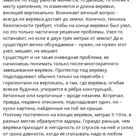
месту крепления, то изменяется и длина верёвки,
висящей вертикально. Возникает вечный вопрос -
всегда ли верёвка достаёт до земли. Конечно, техника
безопасности требует, чтобы на конце верёвки был узел,
но это только частичное решение проблемы. Узел-то
остановит, но если в двух-трёх метрах от земли? Да и
существует вечно обсуждаемое – нужен, не нужен этот
узел, мешает, не мешает.
Существует и не такая очевидная проблема, её
начинаешь понимать только после многократного
завешивания верёвок. Протектор под верёвку
подкладывают обычно только на перегибе с
горизонтали на вертикаль, а там, где верёвка, огибая
всякие будочки, упирается в рёбра конструкций,
бетонные или кирпичные – вроде незачем. Встречал,
правда, недавно описание, подкладывает один, но –
куски картона, найденные на той же крыше.
Поэтому постепенно на концах верёвок, метрах 5-10ти, в
разных местах образуются задиры. Гораздо раньше, чем
верёвка приходит в негодность от спусков на ней и (или)
от срока давности, когда её списывать надо в любом