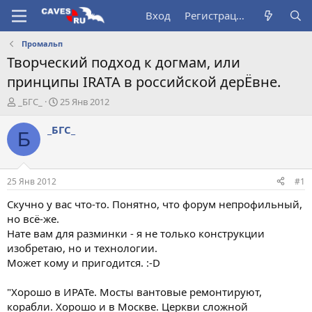
Вход
Регистрация
Промальп
Творческий подход к догмам, или
принципы IRATA в российской дерЁвне.
А
Д
_БГС_
25 Янв 2012
в
а
т
т
_БГС_
Б
о
а
р
н
т
а
е
ч
25 Янв 2012
#1
м
а
ы
л
Скучно у вас что-то. Понятно, что форум непрофильный,
а
но всё-же.
Нате вам для разминки - я не только конструкции
изобретаю, но и технологии.
Может кому и пригодится. :-D
"Хорошо в ИРАТе. Мосты вантовые ремонтируют,
корабли. Хорошо и в Москве. Церкви сложной