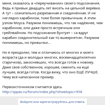
меня, оказалось в «переучивании» своего подсознания.
Ведь я привык двадцать лет висеть на цельной верёвке.
А тут – сознательно разрезанная и соединённая. И не
наглядно карабином, тоже более привычным. А этим
узлом Моуса. Разумом понимаешь, что так надёжнее, чем
карабином, или даже просто встречным или
грейпвайном. Но подсознание бунтует – «а вдруг
карабин соединительный как-то вывернется». Разумом
понимаешь, но привычки…
Но я преодолел, тем и отличаюсь от многих и моего
возраста (да и молодых многих, восемнадцатилетних
старичков), закосневших, что всегда готов к новому.
Даже своё собственное, хорошее, сменить на ещё
лучшее, всегда готов. Когда вижу, что оно ЕЩЁ ЛУЧШЕ.
Чему всё написанное пример.
Первоисточником считается здесь
http://sppas.ru/forum/index.php?showtopic=958
Войдите или зарегистрируйтесь для ответа.