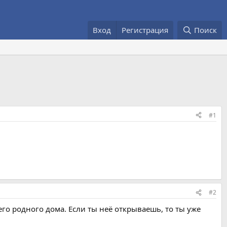
Вход
Регистрация
Поиск
#1
#2
го родного дома. Если ты неё открываешь, то ты уже