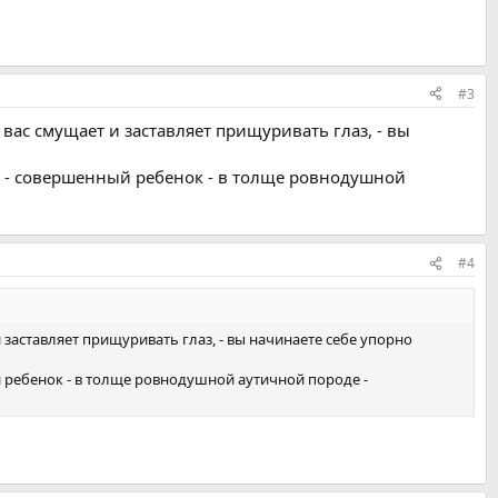
#3
вас смущает и заставляет прищуривать глаз, - вы
d, - совершенный ребенок - в толще ровнодушной
#4
заставляет прищуривать глаз, - вы начинаете себе упорно
й ребенок - в толще ровнодушной аутичной породе -