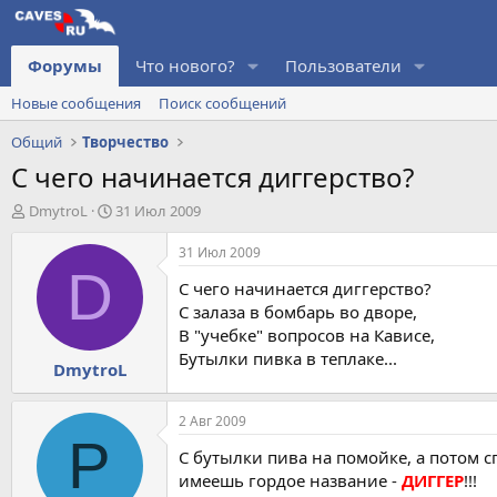
Форумы
Что нового?
Пользователи
Новые сообщения
Поиск сообщений
Общий
Творчество
С чего начинается диггерство?
А
Д
DmytroL
31 Июл 2009
в
а
т
т
31 Июл 2009
о
а
D
С чего начинается диггерство?
р
н
т
а
С залаза в бомбарь во дворе,
е
ч
В "учебке" вопросов на Кависе,
м
а
Бутылки пивка в теплаке...
DmytroL
ы
л
а
2 Авг 2009
Р
С бутылки пива на помойке, а потом с
имеешь гордое название -
ДИГГЕР
!!!