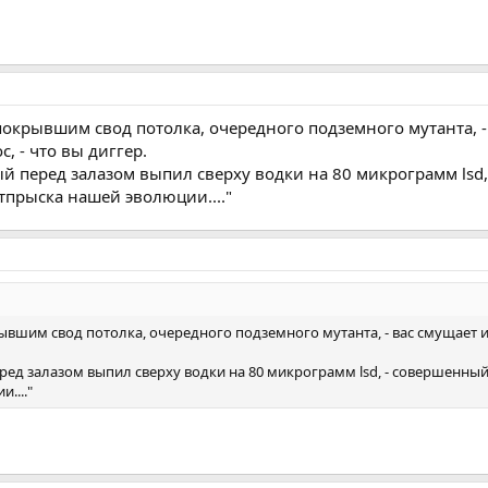
покрывшим свод потолка, очередного подземного мутанта, - 
, - что вы диггер.
рый перед залазом выпил сверху водки на 80 микрограмм ls
тпрыска нашей эволюции...."
ывшим свод потолка, очередного подземного мутанта, - вас смущает и 
еред залазом выпил сверху водки на 80 микрограмм lsd, - совершенны
...."