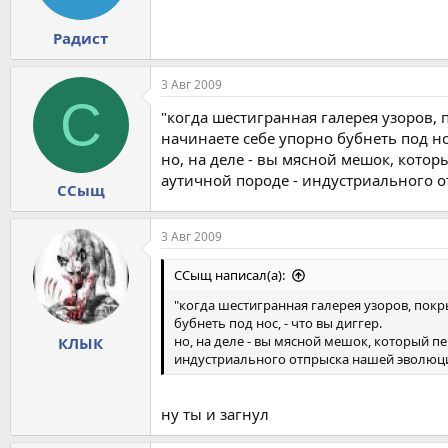
Радист
3 Авг 2009
С
"когда шестигранная галерея узоров, 
начинаете себе упорно бубнеть под нос
но, на деле - вы мясной мешок, кото
аутичной породе - индустриального о
ССыщ
3 Авг 2009
ССыщ написал(а):
"когда шестигранная галерея узоров, покр
бубнеть под нос, - что вы диггер.
но, на деле - вы мясной мешок, который п
КЛЫК
индустриального отпрыска нашей эволюции
ну ты и загнул