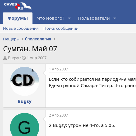
Форумы
Что нового?
Пользователи
Новые сообщения
Поиск сообщений
Пещеры
Спелеология
Сумган. Май 07
А
Д
Bugsy
1 Апр 2007
в
а
т
т
1 Апр 2007
о
а
Если кто собирается на период 4-9 мая
р
н
т
а
Едем группой Самара-Питер. 4-го рано
е
ч
м
а
Bugsy
ы
л
а
2 Апр 2007
G
2 Bugsy: утром не 4-го, а 5.05.