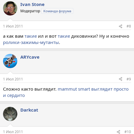
Ivan Stone
Модератор
Команда форума
1 Июл 2011
#8
а как вам
такие
ил и вот
такие
диковинки? Ну и конечно
ролики-зажимы-мутанты
.
ARYсave
1 Июл 2011
#9
Сложно както выглядит.
mammut smart выглядит просто
и сердито
Darkcat
1 Июл 2011
#10