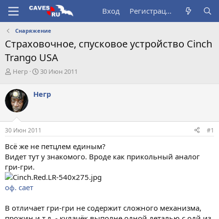
Вход
Регистрация
Снаряжение
Страховочное, спусковое устройство Cinch
Trango USA
А
Д
Негр
30 Июн 2011
в
а
т
т
Негр
о
а
р
н
т
а
е
ч
30 Июн 2011
#1
м
а
ы
л
Всё же не петцлем единым?
а
Видет тут у знакомого. Вроде как прикольный аналог
гри-гри.
оф. сает
В отличает гри-гри не содержит сложного механизма,
прожин и т.д. - кулачёк выполне одной деталью с одй из