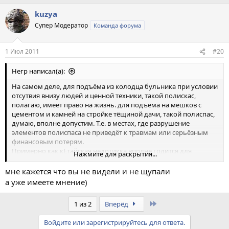
kuzya
Супер Модератор
Команда форума
1 Июл 2011
#20
Негр написал(а):
На самом деле, для подъёма из колодца бульника при условии
отсутвия внизу людей и ценной техники, такой полискас,
полагаю, имеет право на жизнь. для подъёма на мешков с
цементом и камней на стройке тёщиной дачи, такой полиспас,
думаю, вполне допустим. Т.е. в местах, где разрушение
элементов полиспаса не приведёт к травмам или серьёзным
финансовым потерям.
Примерно как кЕтайская недотикка вполне годится для
Нажмите для раскрытия...
использования её дома, в гараже или на даче
мне кажется что вы не видели и не щупали
а уже имеете мнение)
Last
1 из 2
Вперёд
Войдите или зарегистрируйтесь для ответа.