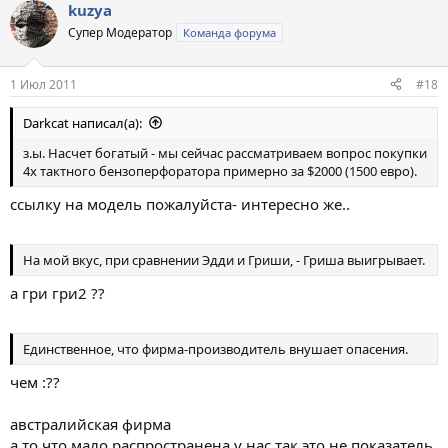
kuzya
Супер Модератор
Команда форума
1 Июл 2011
#18
Darkcat написал(а):
з.ы. Насчет богатый - мы сейчас рассматриваем вопрос покупки
4х тактного бензоперфоратора примерно за $2000 (1500 евро).
ссылку на модель пожалуйста- интересно же..
На мой вкус, при сравнении Эдди и Гриши, - Гриша выигрывает.
а гри гри2 ??
Единственное, что фирма-производитель внушает опасения.
чем :??
австралийская фирма
а то что мало распространена у нас так это не показатель