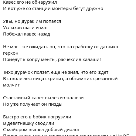
Кавес его не обнаружил
И вот уже со станции монтеры бегут дружно
Увы, но дурак им попался
Услыхав шаги и мат
Побежал кавес назад
Не мог - же ожидать он, что на сработку от датчика
геркон
Приедут к копру менты, расчехлив калаши!
Тихо дурачок ползет, еще не зная, что его ждет
В стволе лестница скрипит, а объемник срезанный
молчит
Счастливый кавес вылез из жалюзи
Но уже получает он пизды
Быстро его в бобик погрузили
В девятнашку сводили
С майором вышел добрый диалог
Понял кавес, что на страже метро стоит совсем не ЧмОП