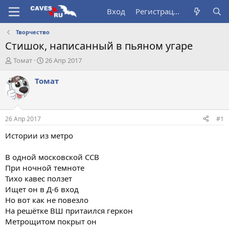
Вход
Регистрация
Творчество
Стишок, написанный в пьяном угаре
А
Д
Томат
26 Апр 2017
в
а
т
т
Томат
о
а
р
н
т
а
е
ч
26 Апр 2017
#1
м
а
ы
л
Истории из метро
а
В одной московской ССВ
При ночной темноте
Тихо кавес ползет
Ищет он в Д-6 вход
Но вот как не повезло
На решётке ВШ притаился геркон
Метрощитом покрыт он