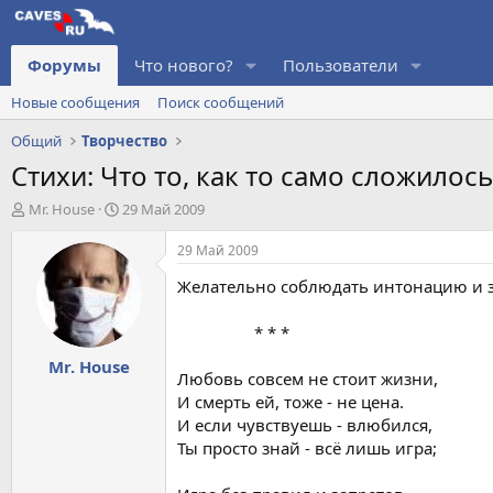
Форумы
Что нового?
Пользователи
Новые сообщения
Поиск сообщений
Общий
Творчество
Стихи: Что то, как то само сложилось
А
Д
Mr. House
29 Май 2009
в
а
т
т
29 Май 2009
о
а
Желательно соблюдать интонацию и 
р
н
т
а
е
ч
__________
* * *
м
а
Mr. House
ы
л
Любовь совсем не стоит жизни,
а
И смерть ей, тоже - не цена.
И если чувствуешь - влюбился,
Ты просто знай - всё лишь игра;