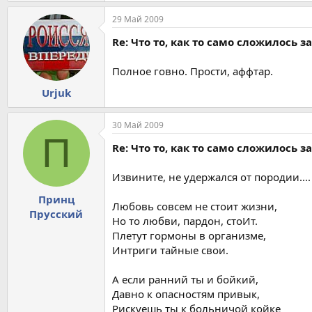
Провал? Опять начнешь с начала,
Найдешь другую - так и знай.
29 Май 2009
Их очень много ходит на планете
,
Как минимум, одна из них - твоя
;
Re: Что то, как то само сложилось з
Посмотри, вон там, правее, дальше,
Полное говно. Прости, аффтар.
Совсем одна, стоит брюнетка у окна,
Под маской недотроги, дикой фальши,
Urjuk
В ней Жажда секса, страсти и огня;
30 Май 2009
А вон в углу, у барной стойки,
П
На вас блондинка косится слегка;
Re: Что то, как то само сложилось з
А вдруг сегодня ночью, вот она,
Без слов, раздвинет ноги, на ура;
Извините, не удержался от породии....
По этому, забей, не парься.
Принц
Проверь - гандонами запасся?
Любовь совсем не стоит жизни,
Прусский
Да? Теперь иди и выбирай!
Но то любви, пардон, стоИт.
Не бойся, эта жизнь - твоя.
Плетут гормоны в организме,
Интриги тайные свои.
А если ранний ты и бойкий,
Давно к опасностям привык,
Рискуешь ты к больничой койке