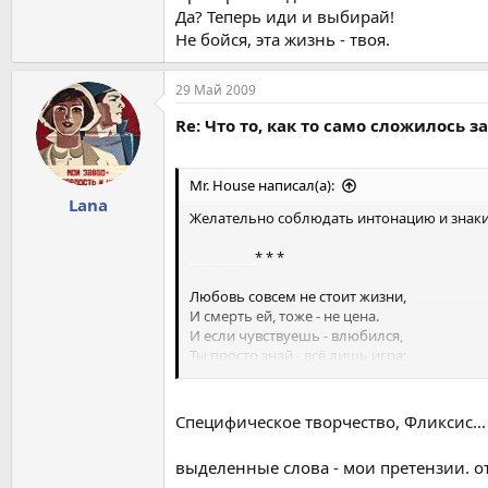
Да? Теперь иди и выбирай!
Не бойся, эта жизнь - твоя.
29 Май 2009
Re: Что то, как то само сложилось з
Mr. House написал(а):
Lana
Желательно соблюдать интонацию и знаки
__________
* * *
Любовь совсем не стоит жизни,
И смерть ей, тоже - не цена.
И если чувствуешь - влюбился,
Ты просто знай - всё лишь игра;
Игра без правил и запретов,
Без судей,
штраффов
и свистка,
Специфическое творчество, Фликсис... 
Лишь только бойся на скамейке
Оказаться, запасного игрока
;
выделенные слова - мои претензии. от