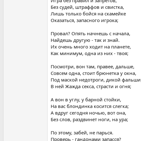
Игра без правил и запретов,
Без судей, штраффов и свистка,
Лишь только бойся на скамейке
Оказаться, запасного игрока;
Провал? Опять начнешь с начала,
Найдешь другую - так и знай.
Их очень много ходит на планете,
Как минимум, одна из них - твоя;
Посмотри, вон там, правее, дальше,
Совсем одна, стоит брюнетка у окна,
Под маской недотроги, дикой фальши
В ней Жажда секса, страсти и огня;
А вон в углу, у барной стойки,
На вас блондинка косится слегка;
А вдруг сегодня ночью, вот она,
Без слов, раздвинет ноги, на ура;
По этому, забей, не парься.
Проверь - гандонами запасся?