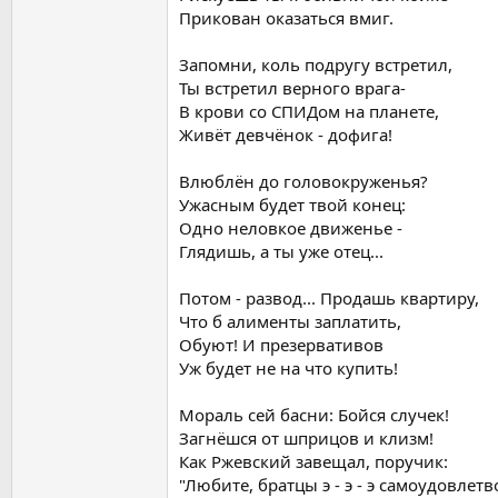
Прикован оказаться вмиг.
Запомни, коль подругу встретил,
Ты встретил верного врага-
В крови со СПИДом на планете,
Живёт девчёнок - дофига!
Влюблён до головокруженья?
Ужасным будет твой конец:
Одно неловкое движенье -
Глядишь, а ты уже отец...
Потом - развод... Продашь квартиру,
Что б алименты заплатить,
Обуют! И презервативов
Уж будет не на что купить!
Мораль сей басни: Бойся случек!
Загнёшся от шприцов и клизм!
Как Ржевский завещал, поручик:
"Любите, братцы э - э - э самоудовлетво