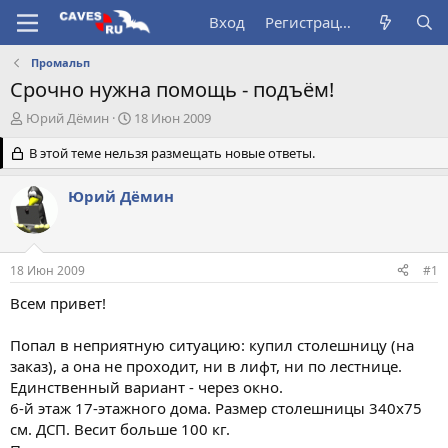
Вход
Регистрация
Промальп
Срочно нужна помощь - подъём!
А
Д
Юрий Дёмин
18 Июн 2009
в
а
т
В этой теме нельзя размещать новые ответы.
т
о
а
р
н
Юрий Дёмин
т
а
е
ч
м
а
ы
л
18 Июн 2009
#1
а
Всем привет!
Попал в неприятную ситуацию: купил столешницу (на
заказ), а она не проходит, ни в лифт, ни по лестнице.
Единственный вариант - через окно.
6-й этаж 17-этажного дома. Размер столешницы 340х75
см. ДСП. Весит больше 100 кг.