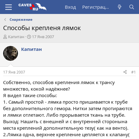
Вход
Регистрация
Снаряжение
Способы крепленя лямок
А
Д
Капитан
17 Янв 2007
в
а
т
т
Капитан
о
а
р
н
т
а
е
ч
17 Янв 2007
#1
м
а
ы
л
Собственно, способов крепления лямок к трансу
а
множество, кокой надёжнее?
Я видел такие способы:
1. Самый простой - лямка просто пришивается к трубе
без дополнительного гемора. Нитки затем протираются
и лямки отлетают. Либо прорывается ткань на трубе.
Выход: Нашить с внешней и с внутренней сторонына
места креплений дополнительную тезу( как на венто).
2.Лямка одна, верхнее крепление цепляется к клапану(