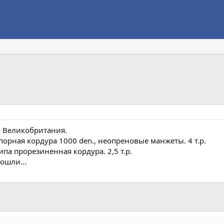
о Великобритания.
упорная кордура 1000 den., неопреновые манжеты. 4 т.р.
ипа прорезиненная кордура. 2,5 т.р.
ошли...