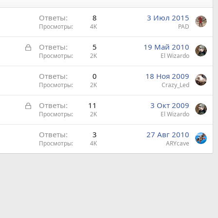
Ответы
8
3 Июл 2015
Просмотры
4K
PAD
З
Ответы
5
19 Май 2010
а
Просмотры
2K
El Wizardo
к
Ответы
0
18 Ноя 2009
р
Просмотры
2K
Crazy_Led
ы
т
З
Ответы
11
3 Окт 2009
а
а
Просмотры
2K
El Wizardo
к
Ответы
3
27 Авг 2010
р
Просмотры
4K
ARYсave
ы
т
а