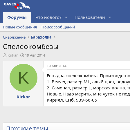
Форумы
Что нового?
Пользователи
Новые сообщения
Поиск сообщений
Снаряжение
Барахолка
Спелеокомбезы
А
Д
Kirkar
19 Авг 2014
в
а
т
т
19 Авг 2014
о
а
K
Есть два спелеокомбеза. Производств
р
н
т
а
1. Beaver, размер ML, алый цвет, водо
е
ч
2. Самопал, размер L, морская волна, т
м
а
Новые. Надо мерить, мне чуток не под
Kirkar
ы
л
Кирилл, СПб, 939-66-05
а
Похожие темы