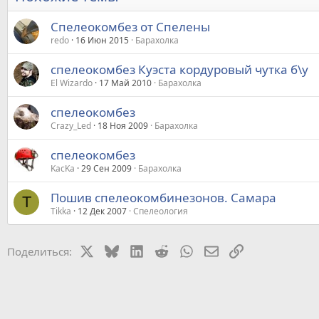
Спелеокомбез от Спелены
redo
16 Июн 2015
Барахолка
спелеокомбез Куэста кордуровый чутка б\у
El Wizardo
17 Май 2010
Барахолка
спелеокомбез
Crazy_Led
18 Ноя 2009
Барахолка
спелеокомбез
KacKa
29 Сен 2009
Барахолка
Пошив спелеокомбинезонов. Самара
T
Tikka
12 Дек 2007
Спелеология
X
Bluesky
LinkedIn
Reddit
WhatsApp
Электронная почт
Ссылка
Поделиться: