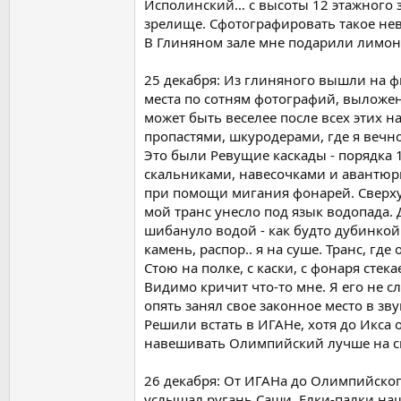
Исполинский… с высоты 12 этажного з
зрелище. Сфотографировать такое не
В Глиняном зале мне подарили лимон
25 декабря: Из глиняного вышли на 
места по сотням фотографий, выложенн
может быть веселее после всех этих
пропастями, шкуродерами, где я вечн
Это были Ревущие каскады - порядка 
скальниками, навесочками и авантюрн
при помощи мигания фонарей. Сверху 
мой транс унесло под язык водопада. 
шибануло водой - как будто дубинкой в
камень, распор.. я на суше. Транс, где
Стою на полке, с каски, с фонаря сте
Видимо кричит что-то мне. Я его не с
опять занял свое законное место в зв
Решили встать в ИГАНе, хотя до Икса
навешивать Олимпийский лучше на св
26 декабря: От ИГАНа до Олимпийског
услышал ругань Саши. Елки-палки наш