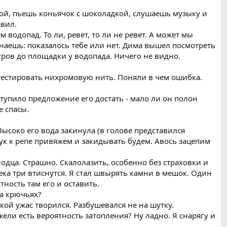
лкой, пьешь коньячок с шоколадкой, слушаешь музыку и
авил.
водопад. То ли, ревет, то ли не ревет. А может мы
 знаешь: показалось тебе или нет. Дима вышел посмотреть
етров до площадки у водопада. Ничего не видно.
тестировать нихромовую нить. Поняли в чем ошибка.
ступило предложение его достать - мало ли он полон
е спасы.
 Высоко его вода закинула (в голове представился
хук к репе привяжем и закидывать будем. Авось зацепим
лодца. Страшно. Скалолазить, особенно без страховки и
века три втиснутся. Я стал швырять камни в мешок. Один
тность там его и оставить.
на крючьях?
кой ужас творился. Разбушевался не на шутку.
ли есть вероятность затопления? Ну ладно. Я снарягу и