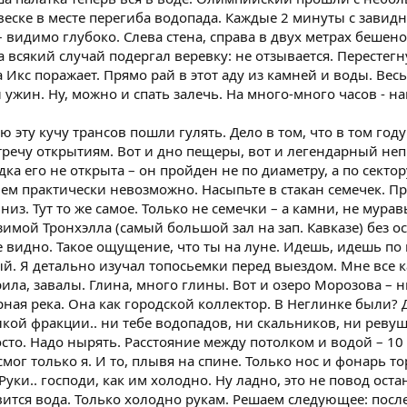
веске в месте перегиба водопада. Каждые 2 минуты с зави
– видимо глубоко. Слева стена, справа в двух метрах беше
На всякий случай подергал веревку: не отзывается. Перестегн
а Икс поражает. Прямо рай в этот аду из камней и воды. Ве
ин. Ну, можно и спать залечь. На много-много часов - на
сю эту кучу трансов пошли гулять. Дело в том, что в том го
тречу открытиям. Вот и дно пещеры, вот и легендарный неп
адка его не открыта – он пройден не по диаметру, а по сект
ем практически невозможно. Насыпьте в стакан семечек. Пр
низ. Тут то же самое. Только не семечки – а камни, не мура
зимой Тронхэлла (самый большой зал на зап. Кавказе) без
не видно. Такое ощущение, что ты на луне. Идешь, идешь по
й. Я детально изучал топосьемки перед выездом. Мне все к
ила, завалы. Глина, много глины. Вот и озеро Морозова – 
ная река. Она как городской коллектор. В Неглинке были? 
елкой фракции.. ни тебе водопадов, ни скальников, ни ревущ
сто. Надо нырять. Расстояние между потолком и водой – 10
мог только я. И то, плывя на спине. Только нос и фонарь т
уки.. господи, как им холодно. Ну ладно, это не повод оста
ится вода. Только холодно рукам. Решаем следующее: после