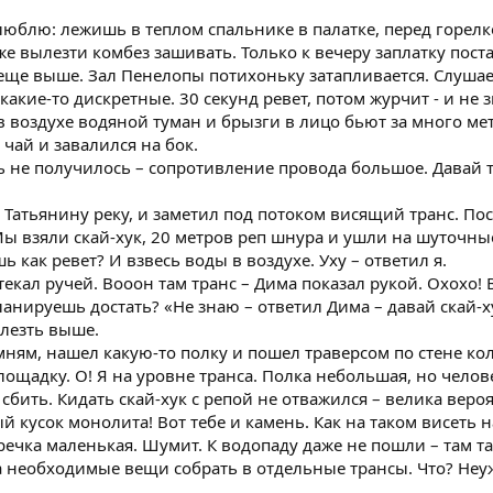
я люблю: лежишь в теплом спальнике в палатке, перед горе
е вылезти комбез зашивать. Только к вечеру заплатку пост
еще выше. Зал Пенелопы потихоньку затапливается. Слушаем 
какие-то дискретные. 30 секунд ревет, потом журчит - и не
 в воздухе водяной туман и брызги в лицо бьют за много м
 чай и завалился на бок.
ь не получилось – сопротивление провода большое. Давай 
 Татьянину реку, и заметил под потоком висящий транс. По
Мы взяли скай-хук, 20 метров реп шнура и ушли на шуточны
ь как ревет? И взвесь воды в воздухе. Уху – ответил я.
текал ручей. Вооон там транс – Дима показал рукой. Охохо!
планируешь достать? «Не знаю – ответил Дима – давай скай-
 лезть выше.
мням, нашел какую-то полку и пошел траверсом по стене ко
площадку. О! Я на уровне транса. Полка небольшая, но чело
е сбить. Кидать скай-хук с репой не отважился – велика вероя
й кусок монолита! Вот тебе и камень. Как на таком висеть 
 речка маленькая. Шумит. К водопаду даже не пошли – там та
 необходимые вещи собрать в отдельные трансы. Что? Неуже