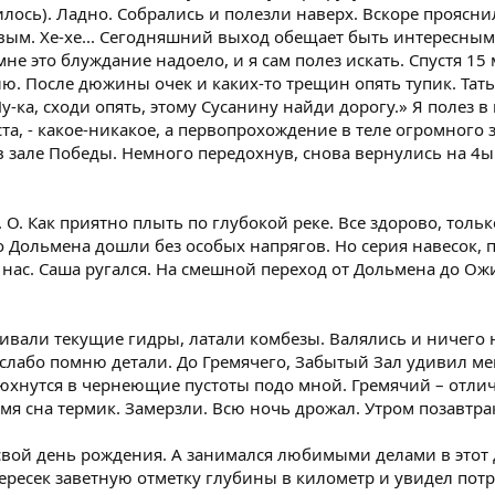
илось). Ладно. Собрались и полезли наверх. Вскоре проясни
м. Хе-хе... Сегодняшний выход обещает быть интересным:
 мне это блуждание надоело, и я сам полез искать. Спустя 1
ию. После дюжины очек и каких-то трещин опять тупик. Тать
Ну-ка, сходи опять, этому Сусанину найди дорогу.» Я полез
еста, - какое-никакое, а первопрохождение в теле огромного 
в зале Победы. Немного передохнув, снова вернулись на 4ы
 О. Как приятно плыть по глубокой реке. Все здорово, тольк
 Дольмена дошли без особых напрягов. Но серия навесок, п
нас. Саша ругался. На смешной переход от Дольмена до Ожи
ивали текущие гидры, латали комбезы. Валялись и ничего н
 слабо помню детали. До Гремячего, Забытый Зал удивил ме
люхнутся в чернеющие пустоты подо мной. Гремячий – отлич
я сна термик. Замерзли. Всю ночь дрожал. Утром позавтрак
 свой день рождения. А занимался любимыми делами в этот
ересек заветную отметку глубины в километр и увидел по