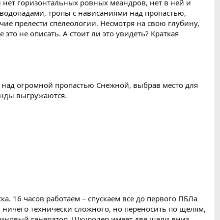
й нет горизонтальных ровных меандров, нет в ней и
 водопадами, тропы с нависаниями над пропастью,
чие прелести спелеологии. Несмотря на свою глубину,
это не описать. А стоит ли это увидеть? Краткая
в над огромной пропастью Снежной, выбрав место для
кунды выгружаются.
ка. 16 часов работаем – спускаем все до первого ПБЛа
 ничего технически сложного, но переносить по щелям,
нзиновый генератор. Шкуродер имеет две щели вниз,