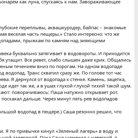
фонарем как луна, спускаясь к нам. Завораживающее
убокие переплывы, аквашкуродер, байпас – знакомые
мая веселая часть пещеры.» Стало интересно: что же
одопадами, прыжкам по камням над зияющими
овека буквально затягивает в водовороты. И приходится
я утащит. Все ревет, слабо слышен даже крик. Общались
ешеным течением вниз по порогам. На одном водопаде
 водопад. Транс схватил сразу же. По голове тот час
ва. Я дернулся от водопада к стенке. Камень, зацепка,
роде идет так же, а в ушах глухой-глухой тихий такой шум.
олкают: поворачиваюсь: Паша натужно открывает рот.
и поскакал дальше. Через минут пять рев водопадов
ольшой водопад в пещере.) Саша резонно решил, что
и. Я по привычке кинул «Зеленый лагерь» в воду и
ьшой задержкой. Пока Саша шаманил с навеской, я