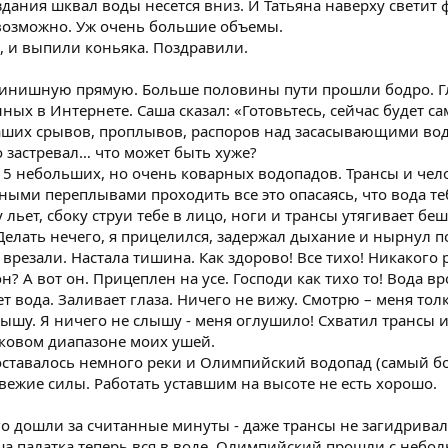
дания шквал воды несется вниз. И Татьяна наверху светит 
возможно. Уж очень большие объемы.
, и выпили коньяка. Поздравили.
финишную прямую. Больше половины пути прошли бодро. Гл
ых в Интернете. Саша сказал: «Готовьтесь, сейчас будет са
 наших срывов, проплывов, распоров над засасывающими в
о застревал… что может быть хуже?
15 небольших, но очень коварных водопадов. Трансы и чел
ыми переплывами проходить все это опасаясь, что вода теб
льет, сбоку струи тебе в лицо, ноги и трансы утягивает б
Делать нечего, я прицелился, задержал дыхание и нырнул под
резали. Настала тишина. Как здорово! Все тихо! Никакого ре
 он? А вот он. Прицеплен на усе. Господи как тихо то! Вода в
кает вода. Заливает глаза. Ничего не вижу. Смотрю – меня т
лышу. Я ничего не слышу - меня оглушило! Схватил трансы 
уковом диапазоне моих ушей.
 оставалось немного реки и Олимпийский водопад (самый б
ежие силы. Работать уставшим на высоте не есть хорошо.
о дошли за считанные минуты - даже трансы не загидривал
а палатка теперь вся в воде. Олимпийский прошли с небол