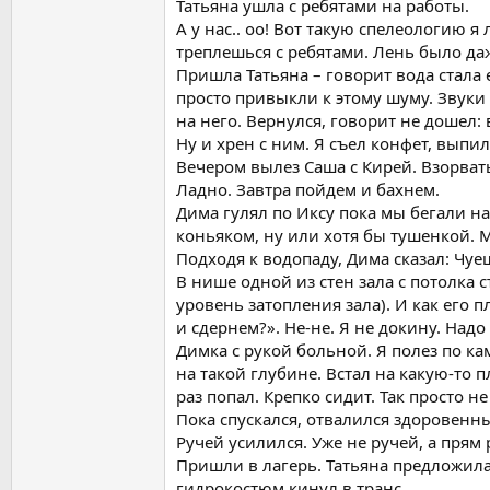
Татьяна ушла с ребятами на работы.
А у нас.. оо! Вот такую спелеологию 
треплешься с ребятами. Лень было даж
Пришла Татьяна – говорит вода стала 
просто привыкли к этому шуму. Звуки 
на него. Вернулся, говорит не дошел:
Ну и хрен с ним. Я съел конфет, выпил
Вечером вылез Саша с Кирей. Взорват
Ладно. Завтра пойдем и бахнем.
Дима гулял по Иксу пока мы бегали на
коньяком, ну или хотя бы тушенкой. 
Подходя к водопаду, Дима сказал: Чуеш
В нише одной из стен зала с потолка с
уровень затопления зала). И как его 
и сдернем?». Не-не. Я не докину. Надо
Димка с рукой больной. Я полез по ка
на такой глубине. Встал на какую-то 
раз попал. Крепко сидит. Так просто н
Пока спускался, отвалился здоровенны
Ручей усилился. Уже не ручей, а прям
Пришли в лагерь. Татьяна предложила
гидрокостюм кинул в транс.