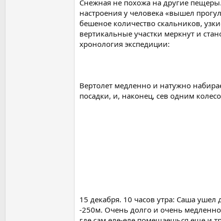
Снежная не похожа на другие пещеры.
настроения у человека «вышел прогул
бешеное количество скальников, узки
вертикальные участки меркнут и стано
хронология экспедиции:
Вертолет медленно и натужно набирае
посадки, и, наконец, сев одним колес
15 декабря. 10 часов утра: Саша ушел
-250м. Очень долго и очень медленно
где сам еле-еле помещаешься еще и т