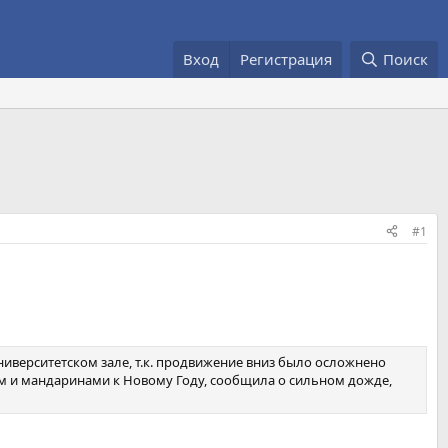
Вход
Регистрация
Поиск
#1
Университетском зале, т.к. продвижение вниз было осложнено
ом и мандаринами к Новому Году, сообщила о сильном дожде,