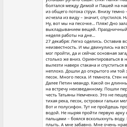
болтался между Димой и Пашей на на
из общего потока струи. Внизу темно 
исчезла из виду – значит, спустился. 
Ну, вот мы на песочке… Пляж! Дно зал
выкладыванием вещей. Праздничный уж
неделя работы на дне…
27 декабря: Легко оделись. Оставив в
неизвестность. И мы двинулись на вс
мог пройти, да и сейчас основная заг
столько же вниз. Ориентироваться в н
вылезти наверх стакана и спуститься в
неплохо. Дошли до открытого им той 
песок. Много песка. И темнота. Стен 
Далее Петин меандр. Какой он длинны
на встречу неизведанному. Пошли пер
честь Татьяны Немченко. Это не пещер
тихая река, песок, островки гальки м
Вот и полусифон. Тут не пройдешь про
водой. Не ныряя пройти первую арку с
пальцами – боялся всколыхнуть воду. Р
плыть. А мне забавно. Мне очень нрав