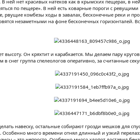
 В ней нет красивых натеков как в крымских пещерах, в не
яться по пещере». В ней есть коварные пороги с ревущими
е, рвущие комбезы ходы в завалах, бесконечные реки и про
вятся незаметными на фоне бесконечных горизонталей. Все 
т высоту. Он кряхтит и карабкается. Мы делаем пару круго
ом в снег группа спелеологов оперативно, за считанные се
 делать навеску, остальные собирают грозди мешков для спус
. Особенно много времени отнял длинный и узкий перелаз:
рансы – это непросто. Особенно много хлопот доставил бе