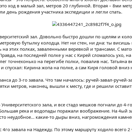
 это ход в малый зал, метров 20 глубиной. Вторая – 8ми м
или день рождения участника экспедиции и легли спать.
иверситетский зал. Довольно быстро дошли по щелям и коло
етровую бутылку колодца. Нет ни стен, ни дна: ты висишь в
 на этих полках, заваленными веревкой и трансами. С ма
Правда, на последней полке у нас с Кирей сломалось ухо, н
ег точнехонько на перегибе полки, повалив нас. Татьяна ве
е и спускал: Кирина жопа на полке, а сам Киря головой вниз
ранса до 3-го завала. Что там началось: ручей-завал-ручей-
ятки метров, наконец, вышли к месту, где и решили оставить
з Университетского зала, и все стадо мешков погнали до 4
 Большая река и водопады поражали воображение. На 4ый з
то неудобное... какие-то дыры вниз, нагромождения камней
с 4го завала на Надежду. По этому маршруту ходило всего 2 