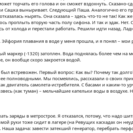
может торчать его голова и он сможет вздохнуть. Сказано-сд
ами Сашка выныривает. Следующий Паша. Аналогично его п
отказалась нырять. Она сказала – здесь что-то не так! Как ж
сь проплыть вторую часть полу сифона. И так и эдак. Нет. С
ь от холода и перестали работать. Решили идти назад. Ла
Эйфория плавания в воде у меня прошла, и я понял – мои р
й маркер (-1320) затоплен. Вода поднялась более чем на ме
, он вообще скоро закроется водой.
 был встревожен. Первый вопрос: Как вы? Почему так долго
лее полноводными. Мы посмеялись, рассказали о своих при
ак двигатель самолета-истребителя. С басами и каким-то ур
звесь (как туман) – мельчайшие капельки воды в воздухе. Но
ать заряды в метрострое. Я отказался, потому, что надо шит
мой руки тоже сидит в лагере (на Ревущих каскадах он неуда
. Наша задача: завести затекший генератор, перебрать перф