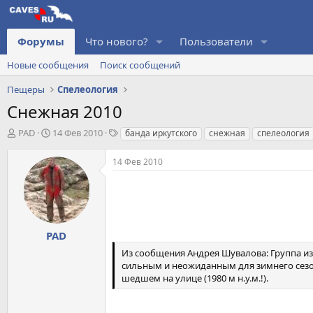
Форумы
Что нового?
Пользователи
Новые сообщения
Поиск сообщений
Пещеры
Спелеология
Снежная 2010
А
Д
Т
PAD
14 Фев 2010
банда иркутского
снежная
спелеология
в
а
е
т
т
г
14 Фев 2010
о
а
и
р
н
т
а
е
ч
м
а
ы
л
PAD
а
Из сообщения Андрея Шувалова: Группа из 
сильным и неожиданным для зимнего сезон
шедшем на улице (1980 м н.у.м.!).