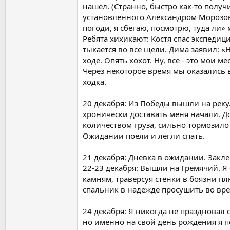
нашел. (Странно, быстро как-то получ
установленного Александром Морозовы
погоди, я сбегаю, посмотрю, туда ли»
Ребята хихикают: Костя спас экспедиц
тыкается во все щели. Дима заявил: «
ходе. Опять хохот. Ну, все - это мои м
Через некоторое время мы оказались 
ходка.
20 декабря: Из Победы вышли на реку.
хронически доставать меня начали. До
количеством груза, сильно тормозило 
Ожидании поели и легли спать.
21 декабря: Дневка в ожидании. Закле
22-23 декабря: Вышли на Гремячий. Я
камням, траверсуя стенки в боязни п
спальник в надежде просушить во врем
24 декабря: Я никогда не праздновал
но именно на свой день рождения я п