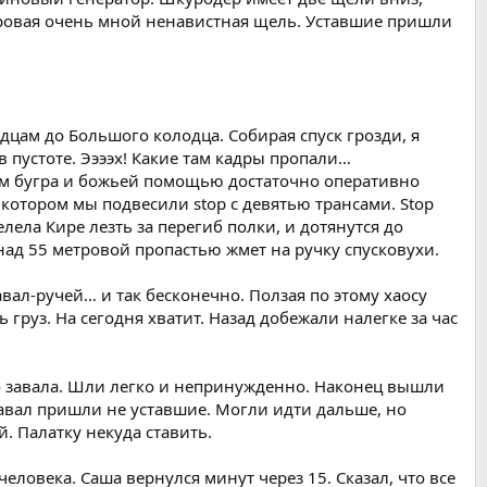
етровая очень мной ненавистная щель. Уставшие пришли
дцам до Большого колодца. Собирая спуск грозди, я
 пустоте. Ээээх! Какие там кадры пропали…
том бугра и божьей помощью достаточно оперативно
а котором мы подвесили stop с девятью трансами. Stop
лела Кире лезть за перегиб полки, и дотянутся до
 над 55 метровой пропастью жмет на ручку спусковухи.
завал-ручей… и так бесконечно. Ползая по этому хаосу
 груз. На сегодня хватит. Назад добежали налегке за час
-го завала. Шли легко и непринужденно. Наконец вышли
авал пришли не уставшие. Могли идти дальше, но
. Палатку некуда ставить.
человека. Саша вернулся минут через 15. Сказал, что все