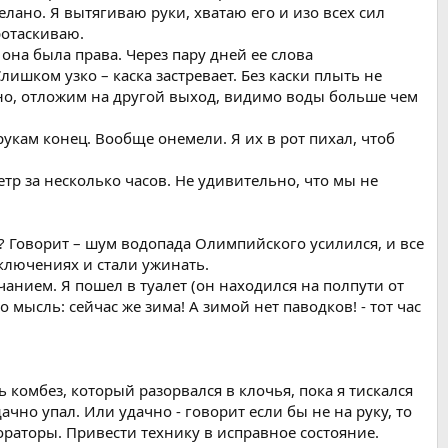
елано. Я вытягиваю руки, хватаю его и изо всех сил
ротаскиваю.
е она была права. Через пару дней ее слова
лишком узко – каска застревает. Без каски плыть не
дно, отложим на другой выход, видимо воды больше чем
укам конец. Вообще онемели. Я их в рот пихал, чтоб
тр за несколько часов. Не удивительно, что мы не
? Говорит – шум водопада Олимпийского усилился, и все
ключениях и стали ужинать.
чанием. Я пошел в туалет (он находился на полпути от
 мысль: сейчас же зима! А зимой нет паводков! - тот час
ь комбез, который разорвался в клочья, пока я тискался
чно упал. Или удачно - говорит если бы не на руку, то
ораторы. Привести технику в исправное состояние.