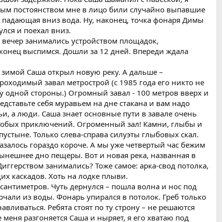
дным постоянством мне в лицо били случайно выпавшие
но падающая вниз вода. Ну, наконец, точка фонаря Димы
улся и поехал вниз.
сь вечер занимались устройством площадок,
конец выспимся. Дошли за 12 дней. Впереди ждала
ду зимой Саша открыл новую реку. А дальше –
роходимый завал метрострой (с 1985 года его никто не
ору одной стороны.) Огромный завал - 100 метров вверх и
едставьте себя муравьем на дне стакана и вам надо
вьи, а люди. Саша знает основные пути в завале очень
 особых приключений. Огроменный зал! Камни, глыбы и
 пустыне. Только слева-справа силуэты глыбовых скал.
азалось гораздо короче. А мы уже четвертый час бежим
нынешнее дно пещеры. Вот и новая река, названная в
Диггерством занимались? Тоже самое: арка-свод потолка,
их каскадов. Хоть на лодке плыви.
 сантиметров. Чуть дернулся – пошла волна и нос под
орчали из воды. Фонарь упирался в потолок. Греб только
навливаться. Ребята стоят по ту строну – не решаются
 меня разгоняется Саша и ныряет, я его хватаю под