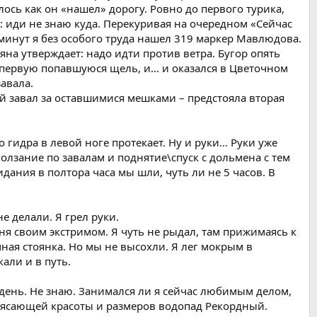
лось как он «нашел» дорогу. Ровно до первого турика,
 иди не знаю куда. Перекуривая на очередном «Сейчас
5 минут я без особого труда нашел 319 маркер Мавлюдова.
яна утверждает: надо идти против ветра. Бугор опять
 в первую попавшуюся щель, и… и оказался в Цветочном
завала.
й завал за оставшимися мешками – предстояла вторая
о гидра в левой ноге протекает. Ну и руки… Руки уже
олзание по завалам и поднятие\спуск с дольмена с тем
дания в полтора часа мы шли, чуть ли не 5 часов. В
е делали. Я грел руки.
ня своим экстримом. Я чуть не рыдал, там прижимаясь к
ная стоянка. Но мы не высохли. Я лег мокрым в
али и в путь.
 день. Не знаю. Занимался ли я сейчас любимым делом,
трясающей красоты и размеров водопад Рекордный.