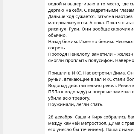
водой и выдергиваю в то место, где с
дергаю на себя. С квадратными глаз
Дальше ход сужается. Татьяна наотрез 
материализуются. А пока. Пока я пытаю
рискнул. Руки. Они вообще скрючилис
обычно.
Назад бежим. Именно бежим. Несемся. 
согреть.
Проходя Пенелопу, заметили – железны
смогли проплыть полусифон. Наверное
Пришли в ИКС. Нас встретил Дима. Он
ручьи, втекающие в зал ИКС стали бо
Водопад действительно ревел. Ревел к
ПБЛа к водопаду) и впервые заметил в
убила всю тревогу.
Поужинали, легли спать.
28 декабря: Саша и Киря собрались бах
между камней метростроя. Дима с трав
его унесло бы течением). Паша с нами