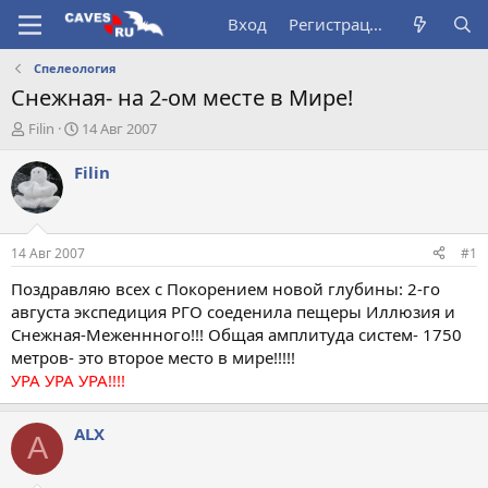
Вход
Регистрация
Спелеология
Снежная- на 2-ом месте в Мире!
А
Д
Filin
14 Авг 2007
в
а
т
т
Filin
о
а
р
н
т
а
е
ч
14 Авг 2007
#1
м
а
ы
л
Поздравляю всех с Покорением новой глубины: 2-го
а
августа экспедиция РГО соеденила пещеры Иллюзия и
Снежная-Меженнного!!! Общая амплитуда систем- 1750
метров- это второе место в мире!!!!!
УРА УРА УРА!!!!
ALX
A