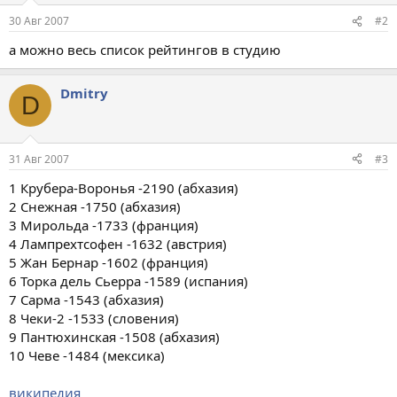
30 Авг 2007
#2
а можно весь список рейтингов в студию
Dmitry
D
31 Авг 2007
#3
1 Крубера-Воронья -2190 (абхазия)
2 Снежная -1750 (абхазия)
3 Мирольда -1733 (франция)
4 Лампрехтсофен -1632 (австрия)
5 Жан Бернар -1602 (франция)
6 Торка дель Сьерра -1589 (испания)
7 Сарма -1543 (абхазия)
8 Чеки-2 -1533 (словения)
9 Пантюхинская -1508 (абхазия)
10 Чеве -1484 (мексика)
википедия