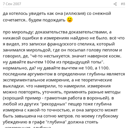
7 Сен 2007
#8
да хотелось увидеть как она (иллюзия) со снежной
сочетается.. будем подождать
про мирольду: доказательства доказательствами, а
никакой ошибки в измерениях найдено не было. всё что
я видел, это записки французского спелика, который
занимался мирольдой, где он посыпал голову пеплом и
говорил, де, "чё-то нестыкуется. значит наверное косяк.
ну давайте вычтем 100м из предыдущей топы".
нормально, да? ну давайте вычтем не 100, а 1100.
последним аргументом в определении глубины является
экспериментальное измерение, а не теоретические
выкладки. что намерили, то намерили. измерения
можно повторять, уточнять, применять разные методы
(хороший пример - грамотная работа в вороньей). в
любой из других "рекордных" пещер тоже глубина
измерена с какой-то точностью, и она запросто может
быть завышена на сотню метров. по моему глубокому
убеждению в графе "глубина" должна стоять
_измеренная_ глубина.