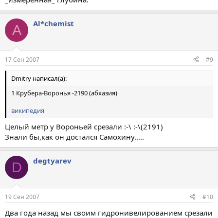
Al*chemist
A
17 Сен 2007
#9
Dmitry написал(а):
1 Крубера-Воронья -2190 (абхазия)
википедия
Целый метр у Вороньей срезали :-\ :-\(2191)
Знали бы,как он достался Самохину.....
degtyarev
D
19 Сен 2007
#10
Два года назад мы своим гидронивелированием срезали