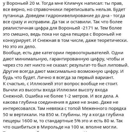
у Вороньей 20 м. Тогда мне Климчук написал: ты прав,
все верно, но справочники переписывать нельзя. Будет
путаница. Доведем гидронивелирование до дна - тогда
все сразу и исправим. Да так и оставили. Так что более
реалистичная цифра для Вороньей -2171 м. Тем более
это смешно, ведь пока ни одна пещера с Вороньей не
конкурирует. И Снежная в том числе, даже теоретически.
Но это их дело.
Вообще, есть две категории первооткрывателей. Одни
дают минимальную, гарантированную цифру, чтобы и
через сто лет никто не сказал: результат-то был липовый.
Другие всегда дают максимально возможную цифру. И
будь что будет. Лично я всегда за первый вариант.
К счастью, с Иллюзией этот вопрос вообще не стоит.
Вычли из высоты входа Иллюзии высоту входа
Снежной. Ошибка не более 1-2 метров. И все дела. А
какова глубина соединения я даже не знаю. Даже не
интересовался. Там невязка с топой Меженного порядка
50 м вертикали. На 850 м. Глубины. Ну а когда глубина
пещеры 1600 м, то стандартные 5% это и есть 80 м. Так
что ошибиться в Мирольде на 100 м. вполне могли.