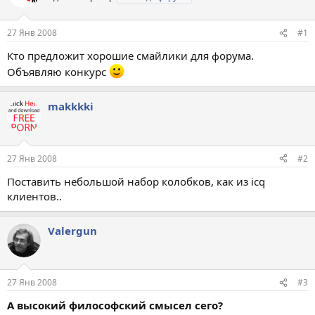
27 Янв 2008
#1
Кто предложит хорошие смайлики для форума.
Объявляю конкурс
makkkki
27 Янв 2008
#2
Поставить небольшой набор колобков, как из icq
клиентов..
Valergun
27 Янв 2008
#3
А высокий философский смысел сего?