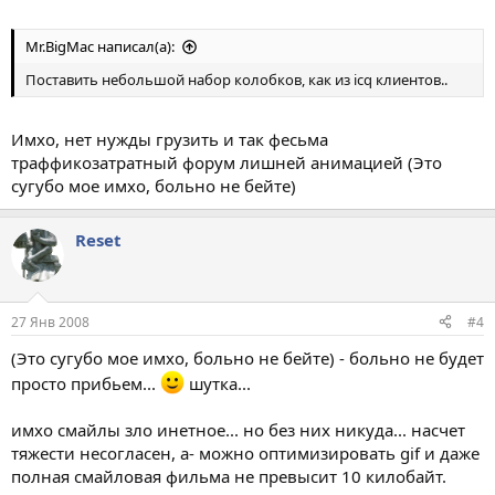
Mr.BigMac написал(а):
Поставить небольшой набор колобков, как из icq клиентов..
Имхо, нет нужды грузить и так фесьма
траффикозатратный форум лишней анимацией (Это
сугубо мое имхо, больно не бейте)
Reset
27 Янв 2008
#4
(Это сугубо мое имхо, больно не бейте) - больно не будет
просто прибьем...
шутка...
имхо смайлы зло инетное... но без них никуда... насчет
тяжести несогласен, а- можно оптимизировать gif и даже
полная смайловая фильма не превысит 10 килобайт.