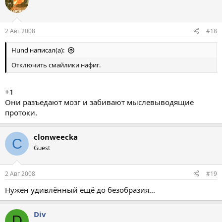
2 Авг 2008
#18
Hund написал(а):
Отключить смайлики нафиг.
+1
Они разъедают мозг и забивают мыслевыводящие
протоки.
clonweecka
C
Guest
2 Авг 2008
#19
Нужен удивлённый ещё до безобразия...
Div
D