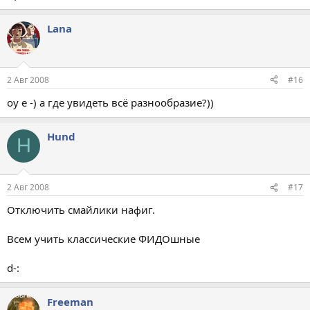
Lana
2 Авг 2008
#16
оу е -) а где увидеть всё разнообразие?))
Hund
H
2 Авг 2008
#17
Отключить смайлики нафиг.
Всем учить классические ФИДОшные
d-:
Freeman