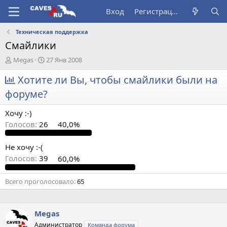
Вход
Регистрация
Техническая поддержка
Смайлики
А
Д
Megas
27 Янв 2008
в
а
т
Хотите ли Вы, чтобы смайлики были на
т
о
а
форуме?
р
н
т
а
Хочу :-)
е
ч
м
а
Голосов:
26
40,0%
ы
л
а
Не хочу :-(
Голосов:
39
60,0%
Всего проголосовало
65
Megas
Администратор
Команда форума