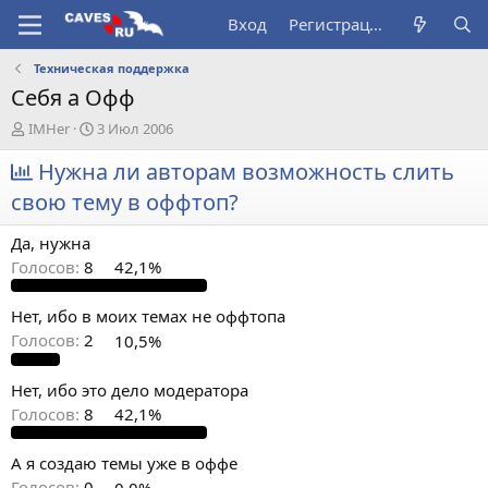
Вход
Регистрация
Техническая поддержка
Себя а Офф
А
Д
IMHer
3 Июл 2006
в
а
т
Нужна ли авторам возможность слить
т
о
а
свою тему в оффтоп?
р
н
т
а
Да, нужна
е
ч
м
а
Голосов:
8
42,1%
ы
л
а
Нет, ибо в моих темах не оффтопа
Голосов:
2
10,5%
Нет, ибо это дело модератора
Голосов:
8
42,1%
А я создаю темы уже в оффе
Голосов:
0
0,0%