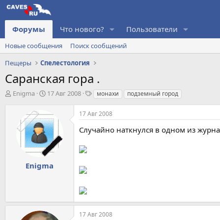
Форумы
Что нового?
Пользователи
Новые сообщения
Поиск сообщений
Пещеры
Спелестология
Саранская гора .
А
Д
Т
Enigma
17 Авг 2008
монахи
подземный город
в
а
е
т
т
г
17 Авг 2008
о
а
и
р
н
Случайно наткнулся в одном из журнал
т
а
е
ч
м
а
ы
л
Enigma
а
17 Авг 2008