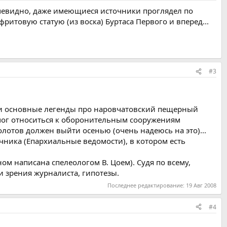
очевидно, даже имеющиеся источники проглядел по
итовую статую (из воска) Буртаса Первого и вперед...
#3
ели основные легенды про наровчатовский пещерный
мог относиться к оборонительным сооружениям
лотов должен выйти осенью (очень надеюсь на это)...
очника (Епархиальные ведомости), в котором есть
ом написана спелеологом В. Цоем). Судя по всему,
и зрения журналиста, гипотезы.
Последнее редактирование:
19 Авг 2008
#4