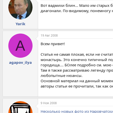
Вот вадмихи блин... Мало им старых
диагонали. По-видимому, понемногу на
Yarik
19 Авг 2008
A
Всем привет!
Статья не самая плохая, если не счи
монастырь. Это конечно типичный по
agapov_ilya
городища.... БОлее подробно см. мою
Там я также рассматриваю легенду про
любопытные нюансы.
Основной материал на данный момент 
авторы статьи ее прочитали, так как 
9 Ноя 2008
Несколько новых фото из Наровчатск