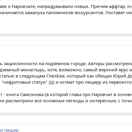
 баек о Наровчате, напридумывали новых. Причем аффтар, 
чинается замануха паломников-экскурсантов. Поставят нефр
тать зациклинности на подземном городе. Авторы рассмотр
дземный монастырь, хотя, возможно, самый верхний ярус 
 статью в следующем СпелЕже, который как обещал Юрий До
 "нефритовые статуи" )))) и истмат про пещеру из первоист
- книга Самсонова (в которой глава про Наровчат в основн
они рассмотрели все основные легенды и интересные, с точк
их пещер