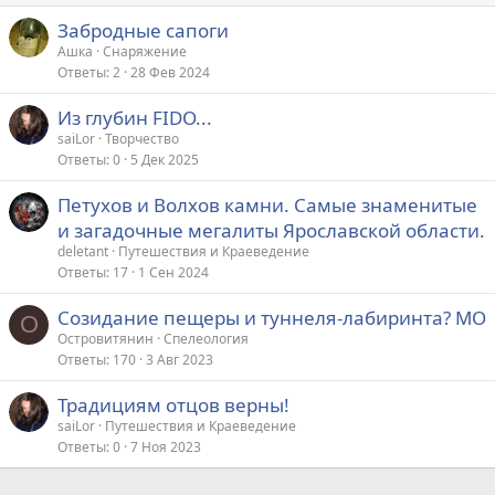
Забродные сапоги
Ашка
Снаряжение
Ответы
2
28 Фев 2024
Из глубин FIDO...
saiLor
Творчество
Ответы
0
5 Дек 2025
Петухов и Волхов камни. Самые знаменитые
и загадочные мегалиты Ярославской области.
deletant
Путешествия и Краеведение
Ответы
17
1 Сен 2024
Созидание пещеры и туннеля-лабиринта? МО
О
Островитянин
Спелеология
Ответы
170
3 Авг 2023
Традициям отцов верны!
saiLor
Путешествия и Краеведение
Ответы
0
7 Ноя 2023