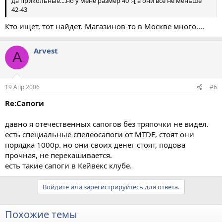
да прикольные....но у мене размер 40 :-[ а они все не меньше
42-43
Кто ищет, тот найдет. Магазинов-то в Москве много....
Arvest
A
19 Апр 2006
#6
Re:Сапоги
давно я отечественных сапогов без тряпочки не видел.
есть специальные спелеосапоги от MTDE, стоят они
порядка 1000р. но они своих денег стоят, подова
прочная, не перекашивается.
есть такие сапоги в Кейвекс клубе.
Войдите или зарегистрируйтесь для ответа.
Похожие темы