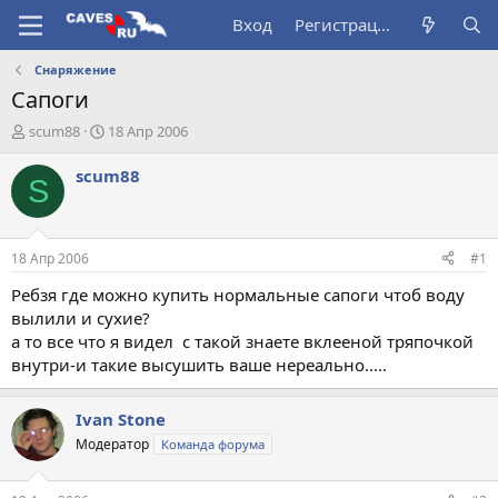
Вход
Регистрация
Снаряжение
Сапоги
А
Д
scum88
18 Апр 2006
в
а
т
т
scum88
S
о
а
р
н
т
а
е
ч
18 Апр 2006
#1
м
а
ы
л
Ребзя где можно купить нормальные сапоги чтоб воду
а
вылили и сухие?
а то все что я видел с такой знаете вклееной тряпочкой
внутри-и такие высушить ваше нереально.....
Ivan Stone
Модератор
Команда форума