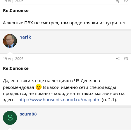
19 Апр 2006
#2
Re:Сапокке
А желтые ПВХ не смотрел, там вроде тряпки изнутри нет.
Yarik
19 Апр 2006
#3
Re:Сапокке
Да, есть такие, еще на лекциях в ЧЗ Дегтярев
рекомендовал
В какой именно сети спецодежды
продаются, не помню - координаты таких магазинов см.
здесь -
http://www.horisonts.narod.ru/mag.htm
(п. 2.1).
scum88
S