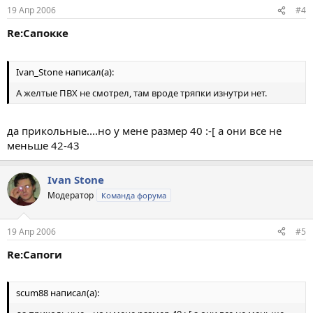
19 Апр 2006
#4
Re:Сапокке
Ivan_Stone написал(а):
А желтые ПВХ не смотрел, там вроде тряпки изнутри нет.
да прикольные....но у мене размер 40 :-[ а они все не
меньше 42-43
Ivan Stone
Модератор
Команда форума
19 Апр 2006
#5
Re:Сапоги
scum88 написал(а):