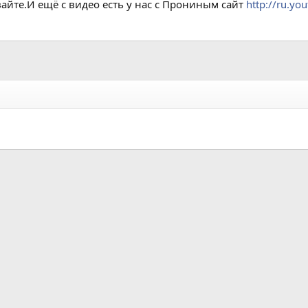
вайте.И ещё с видео есть у нас с Прониным сайт
http://ru.yo
а