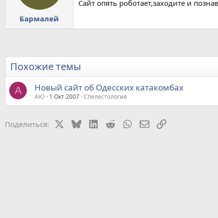
Сайт опять роботает,заходите и позна
Бармалей
Похожие темы
Новый сайт об Одесских катакомбах
А
АЮ
1 Окт 2007
Спелестология
X
Bluesky
LinkedIn
Reddit
WhatsApp
Электронная почт
Ссылка
Поделиться: