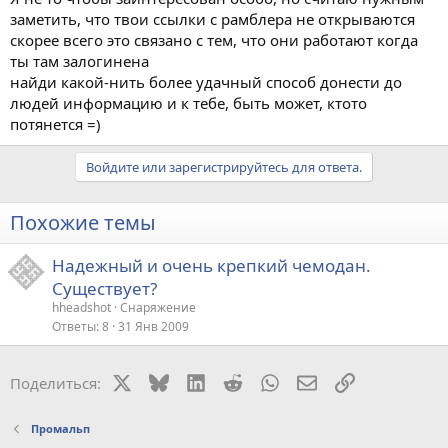
заметить, что твои ссылки с рамблера не открываются
скорее всего это связано с тем, что они работают когда
ты там залогинена
найди какой-нить более удачный способ донести до
людей информацию и к тебе, быть может, ктото
потянется =)
Войдите или зарегистрируйтесь для ответа.
Похожие темы
Надежный и очень крепкий чемодан.
Существует?
hheadshot
Снаряжение
Ответы
8
31 Янв 2009
X
Bluesky
LinkedIn
Reddit
WhatsApp
Электронная поч
Ссылка
Поделиться:
Промальп