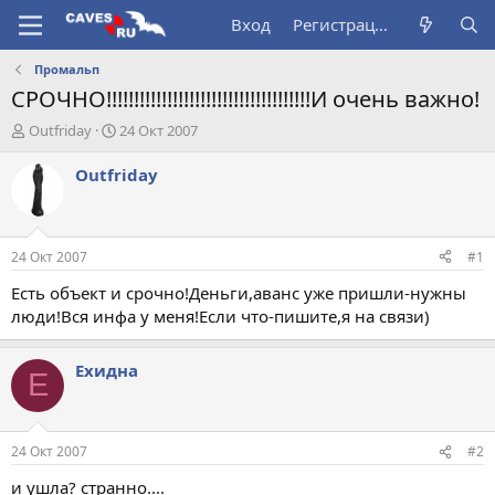
Вход
Регистрация
Промальп
СРОЧНО!!!!!!!!!!!!!!!!!!!!!!!!!!!!!!!!!!!!!И очень важно!
А
Д
Outfriday
24 Окт 2007
в
а
т
т
Outfriday
о
а
р
н
т
а
е
ч
24 Окт 2007
#1
м
а
ы
л
Есть объект и срочно!Деньги,аванс уже пришли-нужны
а
люди!Вся инфа у меня!Если что-пишите,я на связи)
Ехидна
Е
24 Окт 2007
#2
и ушла? странно....