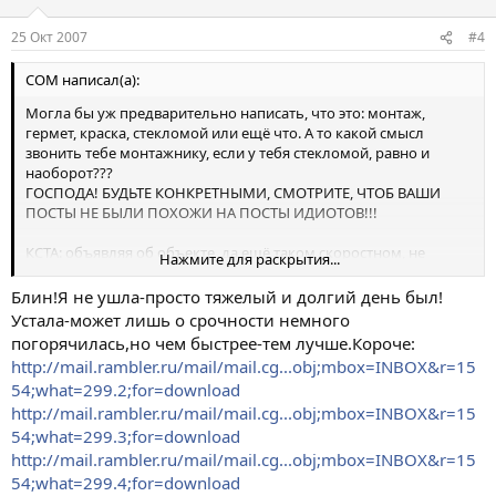
25 Окт 2007
#4
COM написал(а):
Могла бы уж предварительно написать, что это: монтаж,
гермет, краска, стекломой или ещё что. А то какой смысл
звонить тебе монтажнику, если у тебя стекломой, равно и
наоборот???
ГОСПОДА! БУДЬТЕ КОНКРЕТНЫМИ, СМОТРИТЕ, ЧТОБ ВАШИ
ПОСТЫ НЕ БЫЛИ ПОХОЖИ НА ПОСТЫ ИДИОТОВ!!!
КСТА: объявляя об объекте, да ещё таком скоростном, не
Нажмите для раскрытия...
забываем указывать и денежку.
А то в нашей стране вечно так - работа срочно, деньги - ...
Блин!Я не ушла-просто тяжелый и долгий день был!
когда-то потом и не поймёшь, какие.
Устала-может лишь о срочности немного
погорячилась,но чем быстрее-тем лучше.Короче:
http://mail.rambler.ru/mail/mail.cg...obj;mbox=INBOX&r=15
54;what=299.2;for=download
http://mail.rambler.ru/mail/mail.cg...obj;mbox=INBOX&r=15
54;what=299.3;for=download
http://mail.rambler.ru/mail/mail.cg...obj;mbox=INBOX&r=15
54;what=299.4;for=download