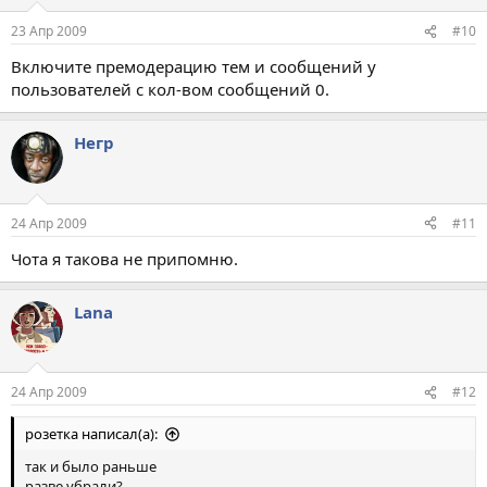
23 Апр 2009
#10
Включите премодерацию тем и сообщений у
пользователей с кол-вом сообщений 0.
Негр
24 Апр 2009
#11
Чота я такова не припомню.
Lana
24 Апр 2009
#12
розетка написал(а):
так и было раньше
разве убрали?