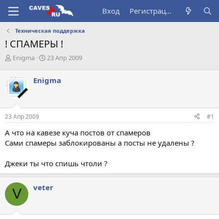
Вход
Регистрация
Техническая поддержка
! СПАМЕРЫ !
А
Д
Enigma
23 Апр 2009
в
а
т
т
Enigma
о
а
р
н
т
а
е
ч
23 Апр 2009
#1
м
а
ы
л
А что на кавезе куча постов от спамеров
а
Сами спамеры заблокированы а посты не удалены ?
Джеки ты что спишь чтоли ?
veter
V