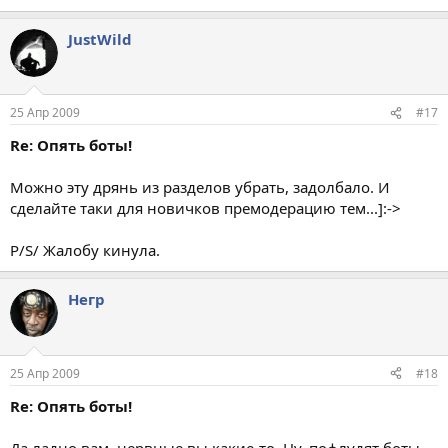
JustWild
25 Апр 2009
#17
Re: Опять боты!
Можно эту дрянь из разделов убрать, задолбало. И
сделайте таки для новичков премодерацию тем...]:->
P/S/ Жалобу кинула.
Негр
25 Апр 2009
#18
Re: Опять боты!
Да ладно вам, нервные вы какие-то. Ну, пофлудят боты