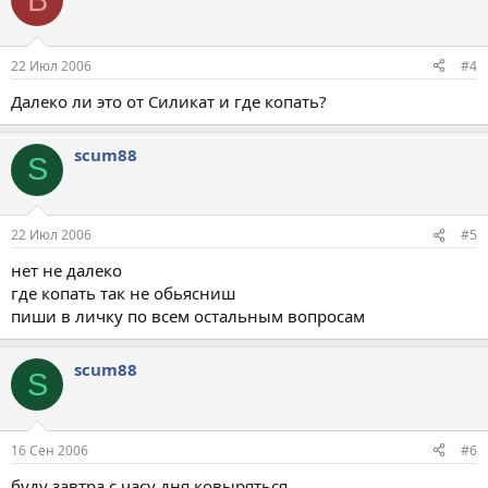
22 Июл 2006
#4
Далеко ли это от Силикат и где копать?
scum88
S
22 Июл 2006
#5
нет не далеко
где копать так не обьясниш
пиши в личку по всем остальным вопросам
scum88
S
16 Сен 2006
#6
буду завтра с часу дня ковыряться