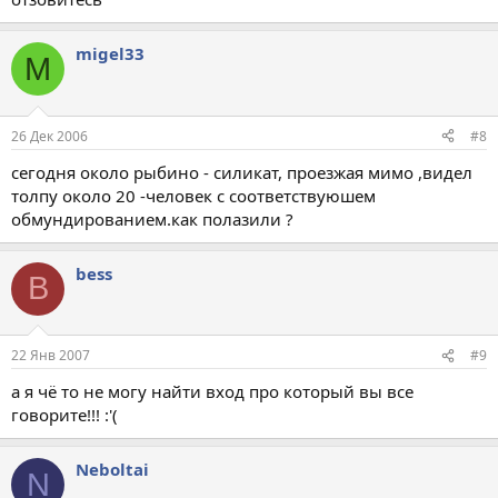
migel33
M
26 Дек 2006
#8
сегодня около рыбино - силикат, проезжая мимо ,видел
толпу около 20 -человек с соответствуюшем
обмундированием.как полазили ?
bess
B
22 Янв 2007
#9
а я чё то не могу найти вход про который вы все
говорите!!! :'(
Neboltai
N