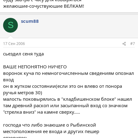
желаюшие-сочуствуюшие ВЕЛКАМ!
scum88
S
17 Сен 2006
#7
сьездил сеня туда
ВАШЕ НЕПОНЯТНО НИЧЕГО
воронок куча по немногочисленным сведениям опознал
вход
он в жутком состоянии(если это он влево от понора
ручья метров 30)
малость поковырялись в "кладбишенском блоке" нашел
там древний раскоп или засыпанный вход со значком
"стрелка вниз" на камне сверху.....
господа что либо знаюшие о Рыбинской
местоположения ее входа и других пешер
отзовитесь