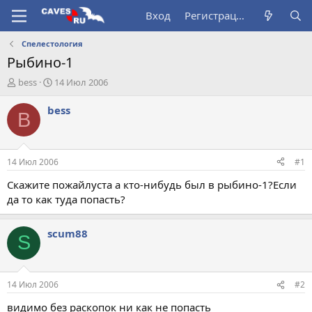
Вход
Регистрация
Спелестология
Рыбино-1
А
Д
bess
14 Июл 2006
в
а
т
т
bess
B
о
а
р
н
т
а
е
ч
14 Июл 2006
#1
м
а
ы
л
Скажите пожайлуста а кто-нибудь был в рыбино-1?Если
а
да то как туда попасть?
scum88
S
14 Июл 2006
#2
видимо без раскопок ни как не попасть