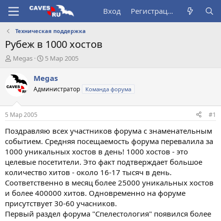
Вход
Регистрация
Техническая поддержка
Рубеж в 1000 хостов
А
Д
Megas
5 Мар 2005
в
а
т
т
Megas
о
а
Администратор
Команда форума
р
н
т
а
е
ч
5 Мар 2005
#1
м
а
ы
л
Поздравляю всех участников форума с знаменательным
а
событием. Средняя посещаемость форума перевалила за
1000 уникальных хостов в день! 1000 хостов - это
целевые посетители. Это факт подтверждает большое
количество хитов - около 16-17 тысяч в день.
Соответственно в месяц более 25000 уникальных хостов
и более 400000 хитов. Одновременно на форуме
присутствует 30-60 учасников.
Первый раздел форума "Спелестология" появился более