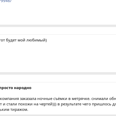
a/9946/
этот будет мой любимый)
просто народно
на компания заказала ночные съёмки в метрячке. снимали о
и стали похожи на чертей))) в результате чего пришлось д
ьким тиражом.