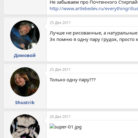
Не забываем про Почтенного Стирпа
http://www.artlebedev.ru/everything/illus
25 Дек 2011
Лучше не рисованные, а натуральные 
Эх помню я одну пару грудок, просто к
Домовой
25 Дек 2011
Только одну пару???
Shustrik
26 Дек 2011