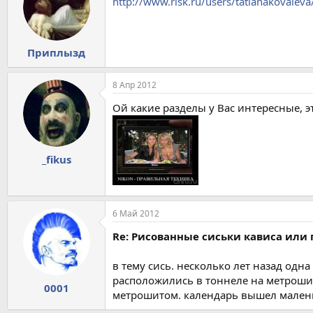
http://www.risk.ru/users/tatianakovalev
Приплызд
8 Апр 2012
Ой какие разделы у Вас интересные, 
_fikus
6 Май 2012
Re: Рисованные сиськи кависа или 
в тему сись. несколько лет назад од
расположились в тоннеле на метрошит 
0001
метрошитом. календарь вышел мален