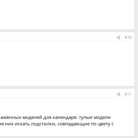
#10
#11
бнажённых моделей для календаря. тупые модели
ля них искать подстилки, совпадающие по цвету с