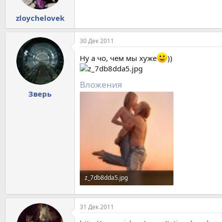
zloychelovek
30 Дек 2011
Ну а чо, чем мы хуже
))
Вложения
Зверь
z_7db8dda5.jpg
66,7 KB · Просмотры: 527
31 Дек 2011