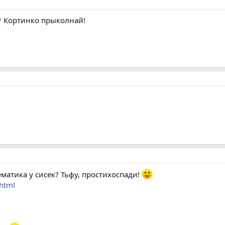
/
Кортинко прыколнай!
ематика у сисек? Тьфу, простихоспади!
.html