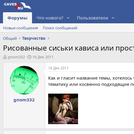
Форумы
Что нового?
Пользователи
Новые сообщения
Поиск сообщений
Общий
Творчество
Рисованные сиськи кависа или прос
А
Д
gnom332
16 Дек 2011
в
а
т
т
16 Дек 2011
о
а
Как и гласит название темы, хотелос
р
н
т
а
тематику или косвенно подходящие по
е
ч
м
а
gnom332
ы
л
а