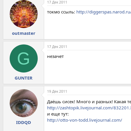
17 Дек 2011
токмо ссыль:
http://diggerspas.narod.ru
outmaster
17 Дек 2011
G
незачет
GUNTER
19 Дек 2011
Даёшь сисек! Много и разных! Какая т
http://zashtopik.livejournal.com/832201
и еще тут:
http://otto-von-todd.livejournal.com/
IDDQD