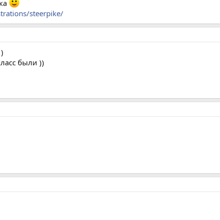
йка
trations/steerpike/
)
ласс были ))