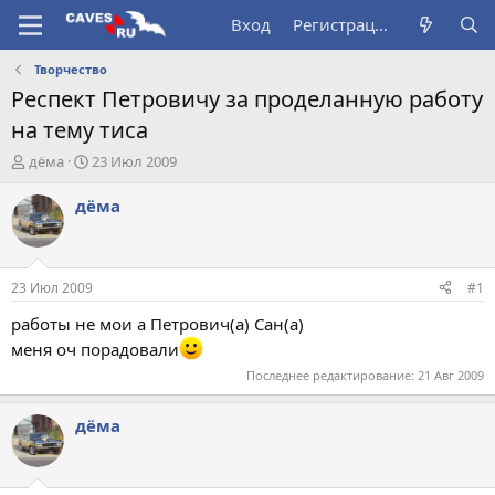
Вход
Регистрация
Творчество
Респект Петровичу за проделанную работу
на тему тиса
А
Д
дёма
23 Июл 2009
в
а
т
т
дёма
о
а
р
н
т
а
е
ч
23 Июл 2009
#1
м
а
ы
л
работы не мои а Петрович(а) Сан(а)
а
меня оч порадовали
Последнее редактирование:
21 Авг 2009
дёма