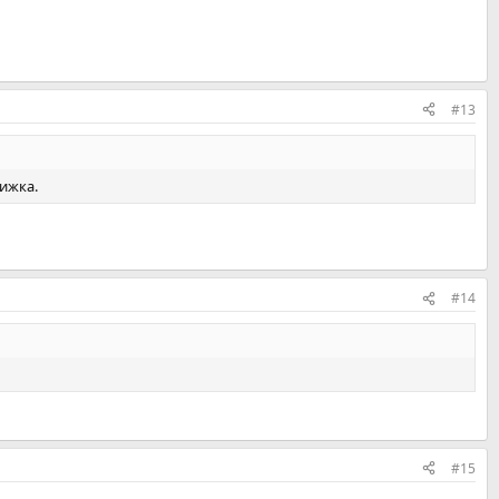
#13
ижка.
#14
#15