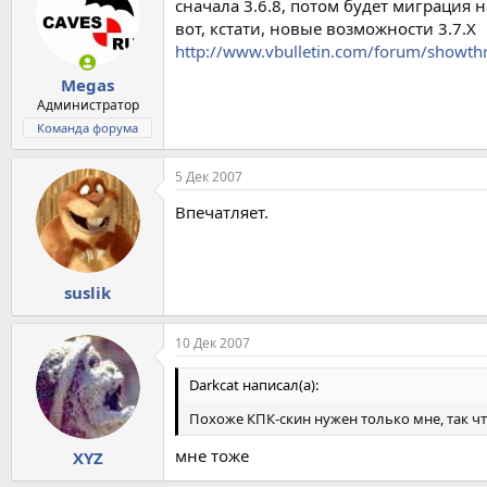
сначала 3.6.8, потом будет миграция н
вот, кстати, новые возможности 3.7.X
http://www.vbulletin.com/forum/showt
Megas
Администратор
Команда форума
5 Дек 2007
Впечатляет.
suslik
10 Дек 2007
Darkcat написал(а):
Похоже КПК-скин нужен только мне, так что
мне тоже
XYZ