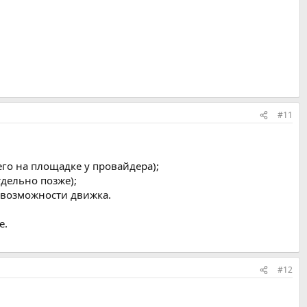
#11
го на площадке у провайдера);
тдельно позже);
 возможности движка.
е.
#12