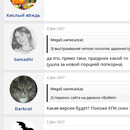
Кислый в0ждь
4 Дек 2007
MegaS написал(а):
3) выстраивание четких политик админис
да это, прямо таки, праздник какой-то
Samadhi
(ушла за новой порцией попкорна)
4 Дек 2007
MegaS написал(а):
2) перенос сайта на движок vBulletin
Какая версия будет? Похоже КПК-скин н
Darkcat
5 Дек 2007