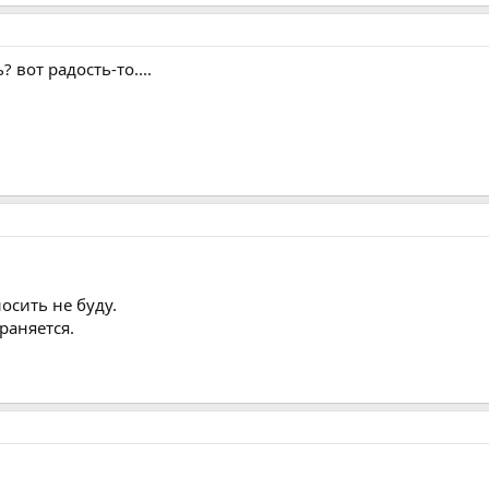
? вот радость-то....
осить не буду.
раняется.