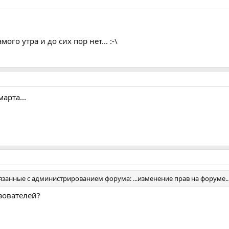
ого утра и до сих пор нет... :-\
арта...
вязанные с администрированием форума: ...изменение прав на форуме..
зователей?