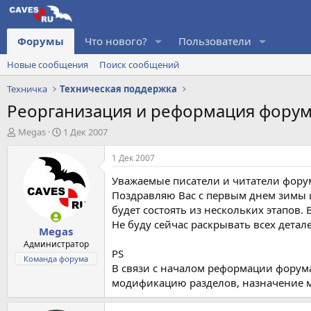
Форумы
Что нового?
Пользователи
Новые сообщения
Поиск сообщений
Техничка
Техническая поддержка
Реорганизация и реформация форума
А
Д
Megas
1 Дек 2007
в
а
т
т
1 Дек 2007
о
а
Уважаемые писатели и читатели форум
р
н
т
а
Поздравляю Вас с первым днем зимы 
е
ч
будет состоять из нескольких этапов
м
а
Не буду сейчас раскрывать всех детал
Megas
ы
л
а
Администратор
PS
Команда форума
В связи с началом реформации форума
модификацию разделов, назначение м