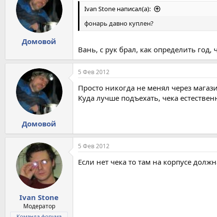
Ivan Stone написал(а):
фонарь давно куплен?
Домовой
Вань, с рук брал, как определить год, 
5 Фев 2012
Просто никогда не менял через магаз
Куда лучше подъехать, чека естественн
Домовой
5 Фев 2012
Если нет чека то там на корпусе долж
Ivan Stone
Модератор
Команда форума