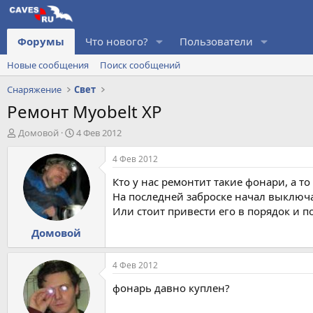
Форумы
Что нового?
Пользователи
Новые сообщения
Поиск сообщений
Снаряжение
Свет
Ремонт Myobelt XP
А
Д
Домовой
4 Фев 2012
в
а
т
т
4 Фев 2012
о
а
Кто у нас ремонтит такие фонари, а то
р
н
т
а
На последней заброске начал выключа
е
ч
Или стоит привести его в порядок и п
м
а
Домовой
ы
л
а
4 Фев 2012
фонарь давно куплен?