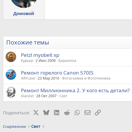
Домовой
Похожие темы
Petzl myobelt xp
Курьер
2 Июн 2009
Барахолка
Ремонт горелого Canon 570IS
ARYсave
23 Мар 2010
Фотосъемка и Фототехника
Ремонт Миллионника 2. У кого есть детали?
AlanZet
28 Окт 2007
Свет
X
Bluesky
LinkedIn
Reddit
WhatsApp
Электронная почт
Ссылка
Поделиться:
Снаряжение
Свет