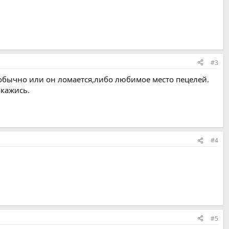
#3
,обычно или он ломается,либо любимое место пецелей.
 кажись.
#4
#5