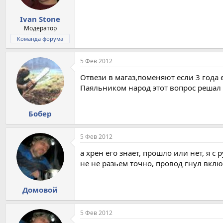
Ivan Stone
Модератор
Команда форума
5 Фев 2012
Отвези в магаз,поменяют если 3 года
Паяльником народ этот вопрос решал 
Бобер
5 Фев 2012
а хрен его знает, прошло или нет, я с р
не не разьем точно, провод гнул вклю
Домовой
5 Фев 2012