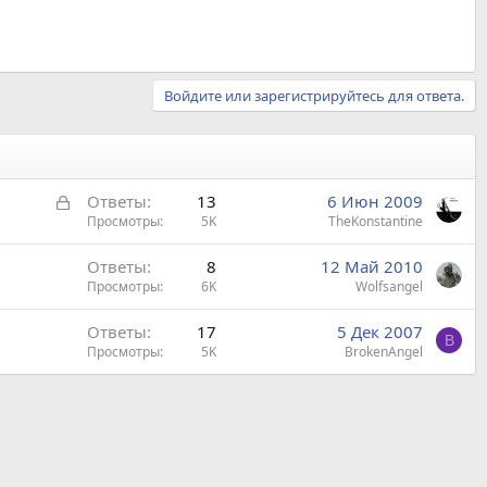
Войдите или зарегистрируйтесь для ответа.
З
Ответы
13
6 Июн 2009
а
Просмотры
5K
TheKonstantine
к
Ответы
8
12 Май 2010
р
Просмотры
6K
Wolfsangel
ы
т
Ответы
17
5 Дек 2007
а
B
Просмотры
5K
BrokenAngel