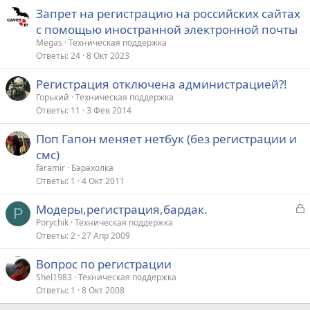
Запрет на регистрацию на российских сайтах
с помощью иностранной электронной почты
Megas
Техническая поддержка
Ответы
24
8 Окт 2023
Регистрация отключена администрацией?!
Горький
Техническая поддержка
Ответы
11
3 Фев 2014
Поп Гапон меняет нетбук (без регистрации и
смс)
faramir
Барахолка
Ответы
1
4 Окт 2011
З
Модеры,регистрация,бардак.
P
а
Porychik
Техническая поддержка
Ответы
2
27 Апр 2009
к
р
Вопрос по регистрации
Shel1983
Техническая поддержка
т
Ответы
1
8 Окт 2008
а