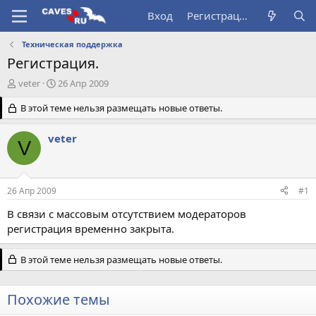
Вход
Регистрация
Техническая поддержка
Регистрация.
А
Д
veter
26 Апр 2009
в
а
т
В этой теме нельзя размещать новые ответы.
т
о
а
р
н
veter
V
т
а
е
ч
м
а
ы
л
26 Апр 2009
#1
а
В связи с массовым отсутствием модераторов
регистрация временно закрыта.
В этой теме нельзя размещать новые ответы.
Похожие темы