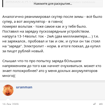
ANSMANN ALCS 2-24A но ничего не вышло ,видимо зарядник
Нажмите для раскрытия...
принимает его
за шестивольтовый перезаряженный и отказывается заряжать.
Хотя 6В аккумуляторы от фонаря миллионника заряжает без
Аналогично реанимировал скутер после зимы - всё было
проблем.:-(
супер, а вот аккумулятор - в говно(
померял вольтаж - тоже самое как и у тебя было.
Поставил на зарядку пускозарядным устройством.
напруга 13-14вольт. ток - 2мА (два миллиампера.... ) т.е.
не заряжался.. пробовал и так и сяк. и сутки он так стоял
на "заряде". Электролит - норм. в итоге поехал, да купил
за пицот рублей новый.
Слышал что-то про попытку заряда бОльшим
напряжением до того как начнет очухиваться. может кто
знает попожробнее? ато у меня дохлых аккумуляторов
много((
uranman
16 Дек 2009
#8