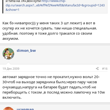
и типа на 7Ач,вон купи
http://www.chip-
dip.ru/search.aspx?...eb%ff%f2%ee%f0&ManufacId=&groupid=1243
&show=1
Как бэ нивапрос))) у меня таких 3 шт лежит) а вот в
скутер их не хочется сувать. там ниша специальная.
удобная. поэтому я тоже долго тракался со своим
аккумом.
dimon_bw
19 Дек 2009
#16
автомат зарядное точно не прокатит,нужно вольт 20-
30чтоб на выходе зарядника было,через пару часов
очухаеццо,напруга на батарее будет падать,чтоб не
переборщить с током ,в послед можно лампочку на 10w
включить.
uranman