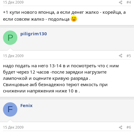
15 Дек 2009
#4
+1 купи нового японца, а если денег жалко - корейца, а
если совсем жалко - подольца
piligrim130
P
15 Дек 2009
#5
надо подать на него 13-14 в и посмотреть что с ним
будет через 12 часов -после зарядки нагрузите
лампочкой и оцените кривую разряда .
Свинцовые акб безнадежно терют емкость при
снижении напряжения ниже 10 в .
Fenix
F
15 Дек 2009
#6