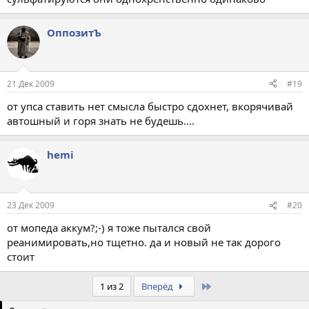
ОппозитЪ
21 Дек 2009
#19
от упса ставить нет смысла быстро сдохнет, вкорячивай
автошный и горя знать не будешь....
hemi
23 Дек 2009
#20
от мопеда аккум?;-) я тоже пытался свой
реанимировать,но тщетно. да и новый не так дорого
стоит
Last
1 из 2
Вперёд