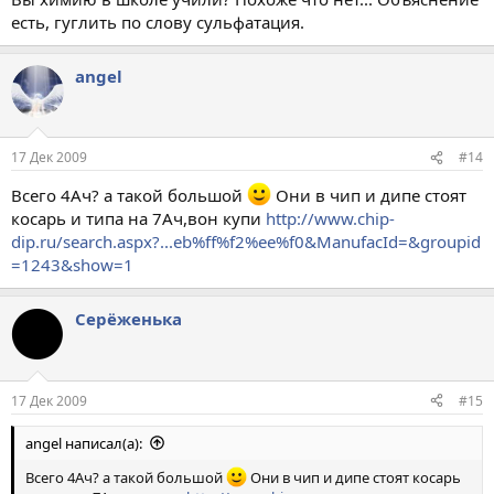
есть, гуглить по слову сульфатация.
angel
17 Дек 2009
#14
Всего 4Ач? а такой большой
Они в чип и дипе стоят
косарь и типа на 7Ач,вон купи
http://www.chip-
dip.ru/search.aspx?...eb%ff%f2%ee%f0&ManufacId=&groupid
=1243&show=1
Серёженька
17 Дек 2009
#15
angel написал(а):
Всего 4Ач? а такой большой
Они в чип и дипе стоят косарь