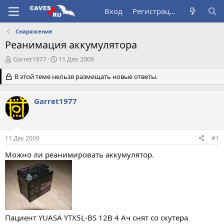
Вход
Регистрация
Снаряжение
Реанимация аккумулятора
А
Д
Garret1977
11 Дек 2009
в
а
т
В этой теме нельзя размещать новые ответы.
т
о
а
р
н
Garret1977
т
а
е
ч
м
а
ы
л
11 Дек 2009
#1
а
Можно ли реанимировать аккумулятор.
Пациент YUASA YTX5L-BS 12В 4 Ач снят со скутера