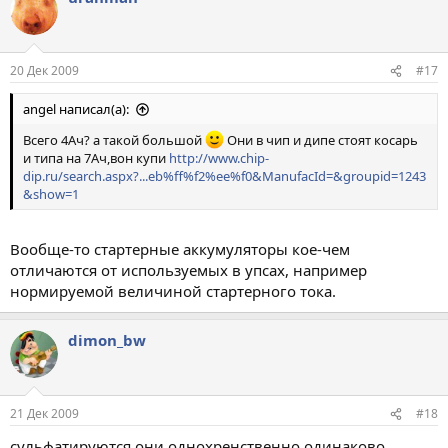
20 Дек 2009
#17
angel написал(а):
Всего 4Ач? а такой большой
Они в чип и дипе стоят косарь
и типа на 7Ач,вон купи
http://www.chip-
dip.ru/search.aspx?...eb%ff%f2%ee%f0&ManufacId=&groupid=1243
&show=1
Вообще-то стартерные аккумуляторы кое-чем
отличаются от используемых в упсах, например
нормируемой величиной стартерного тока.
dimon_bw
21 Дек 2009
#18
сульфатируются они однохренственно одинаково