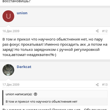
восстановишь?
union
U
16 Дек 2009
#12
В том и прикол что научного обьястнения нет, но пару
раз фокус прокатывал! Именно просадить акк ,а потом на
заряд! Но только зарядником с ручной регулировкой
тока,автомат-неадекватен!%-)
Darkcat
17 Дек 2009
#13
union написал(а):
В том и прикол что научного обьястнения нет
Вы химию в школе учили? Похоже что нет... Объяснение