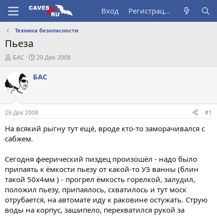
Вход
Регистрация
Техника безопасности
Пьеза
А
Д
БАС
29 Дек 2008
в
а
т
т
БАС
о
а
р
н
т
а
е
ч
29 Дек 2008
#1
м
а
ы
л
На всякий рыгну тут ещё, вроде кто-то заморачивался с
а
сабжем.
Сегодня феерический пиздец произошёл - надо было
припаять к ёмкости пьезу от какой-то УЗ ванны (блин
такой 50х4мм ) - прогрел ёмкость горелкой, залудил,
положил пьезу, припаялось, схватилось и тут моск
отрубается, на автомате иду к раковине остужать. Струю
воды на корпус, зашипело, перехватился рукой за