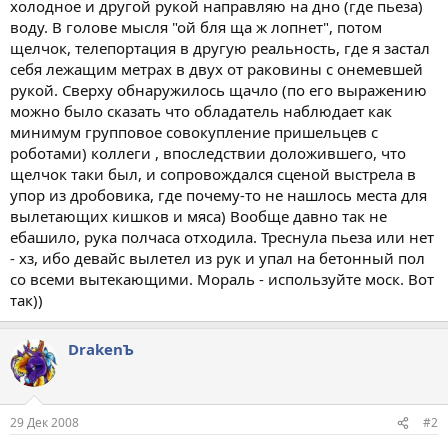
холодное и другой рукой направляю на дно (где пьеза)
воду. В голове мысля "ой бля ща ж лопнет", потом
щелчок, телепортация в другую реальность, где я застал
себя лежащим метрах в двух от раковины с онемевшей
рукой. Сверху обнаружилось щачло (по его выражению
можно было сказать что обладатель наблюдает как
минимум групповое совокупление пришельцев с
роботами) коллеги , впоследствии доложившего, что
щелчок таки был, и сопровождался сценой выстрела в
упор из дробовика, где почему-то не нашлось места для
вылетающих кишков и мяса) Вообще давно так не
ебашило, рука полчаса отходила. Треснула пьеза или нет
- хз, ибо девайс вылетел из рук и упал на бетонный пол
со всеми вытекающими. Мораль - используйте моск. Вот
так))
DrakenЪ
29 Дек 2008
#2