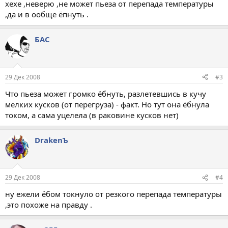
хехе ,неверю ,не может пьеза от перепада температуры
,да и в ообще ёпнуть .
БАС
29 Дек 2008
#3
Что пьеза может громко ёбнуть, разлетевшись в кучу
мелких кусков (от перегруза) - факт. Но тут она ёбнула
током, а сама уцелела (в раковине кусков нет)
DrakenЪ
29 Дек 2008
#4
ну ежели ёбом токнуло от резкого перепада температуры
,это похоже на правду .