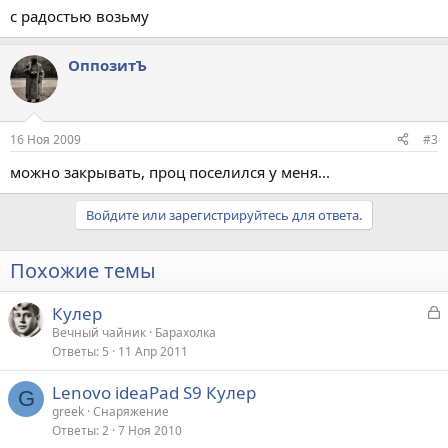
с радостью возьму
ОппозитЪ
16 Ноя 2009
#3
можно закрывать, проц поселился у меня...
Войдите или зарегистрируйтесь для ответа.
Похожие темы
З
Кулер
а
Вечный чайник
Барахолка
Ответы
5
11 Апр 2011
к
р
Lenovo ideaPad S9 Кулер
G
greek
Снаряжение
т
Ответы
2
7 Ноя 2010
а