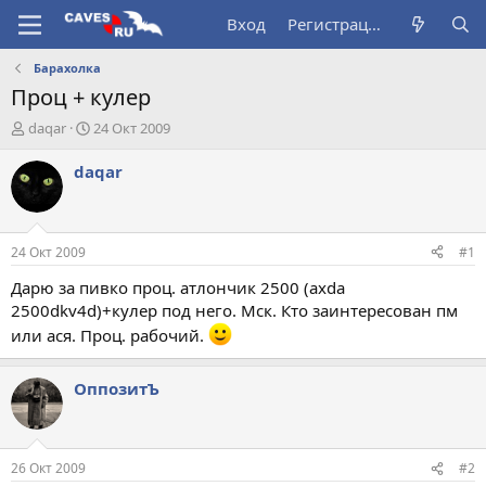
Вход
Регистрация
Барахолка
Проц + кулер
А
Д
daqar
24 Окт 2009
в
а
т
т
daqar
о
а
р
н
т
а
е
ч
24 Окт 2009
#1
м
а
ы
л
Дарю за пивко проц. атлончик 2500 (axda
а
2500dkv4d)+кулер под него. Мск. Кто заинтересован пм
или ася. Проц. рабочий.
ОппозитЪ
26 Окт 2009
#2