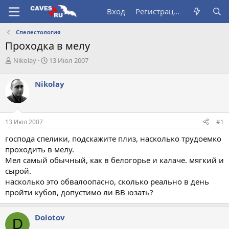
Вход
Регистрация
Спелестология
Проходка в мелу
А
Д
Nikolay
13 Июл 2007
в
а
т
т
Nikolay
о
а
р
н
т
а
е
ч
13 Июл 2007
#1
м
а
ы
л
господа спелики, подскажите плиз, насколько трудоемко
а
проходить в мелу.
Мел самый обычный, как в белогорье и калаче. мягкий и
сырой.
насколько это обвалоопасно, сколько реально в день
пройти кубов, допустимо ли ВВ юзать?
Dolotov
D