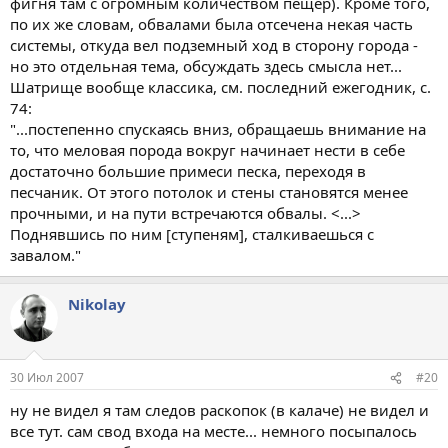
фигня там с огромным количеством пещер). Кроме того,
по их же словам, обвалами была отсечена некая часть
системы, откуда вел подземный ход в сторону города -
но это отдельная тема, обсуждать здесь смысла нет...
Шатрище вообще классика, см. последний ежегодник, с.
74:
"...постепенно спускаясь вниз, обращаешь внимание на
то, что меловая порода вокруг начинает нести в себе
достаточно большие примеси песка, переходя в
песчаник. От этого потолок и стены становятся менее
прочными, и на пути встречаются обвалы. <...>
Поднявшись по ним [ступеням], сталкиваешься с
завалом."
Nikolay
30 Июл 2007
#20
ну не видел я там следов раскопок (в калаче) не видел и
все тут. сам свод входа на месте... немного посыпалось