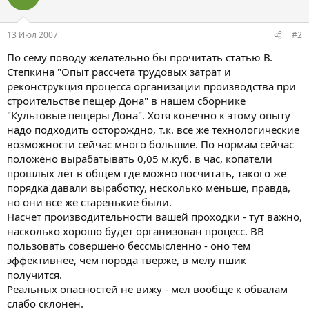
13 Июл 2007
#2
По сему поводу желательно бы прочитать статью В.
Степкина "Опыт рассчета трудовых затрат и
реконструкция процесса организации производства при
строительстве пещер Дона" в нашем сборнике
"Культовые пещеры Дона". Хотя конечно к этому опыту
надо подходить осторождно, т.к. все же технологические
возможности сейчас много большие. По нормам сейчас
положено вырабатывать 0,05 м.куб. в час, копатели
прошлых лет в общем где можно посчитать, такого же
порядка давали выработку, несколько меньше, правда,
но они все же старенькие были.
Насчет производительности вашей проходки - тут важно,
насколько хорошо будет организован процесс. ВВ
пользовать совершено бессмысленно - оно тем
эффективнее, чем порода тверже, в мелу пшик
получится.
Реальных опасностей не вижу - мел вообще к обвалам
слабо склонен.