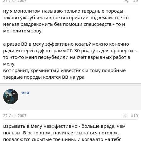
27 Июл 2007
#9
ну я монолитом называю только твердные породы.
таково уж субъективное восприятие подземли. то что
нельзя раздраконить без помощи спецсредств - то и
монолитом зову.
а разве ВВ в мелу эффективно юзать? можно конечно
ради интереса дфпп грамм 20-30 рвануть для проверки...
то что-то меня переубедили на счет взрывных работ в
мелу.
вот гранит, кремнистый известняк и тому подобные
твердые породы колятся ВВ на ура
ero
27 Июл 2007
#10
Взрывать в мелу неэффективно - больше вреда, чем
пользы. В основном, начинает сыпаться потолок,
появляются скрытые трещины, и когда это на тебя