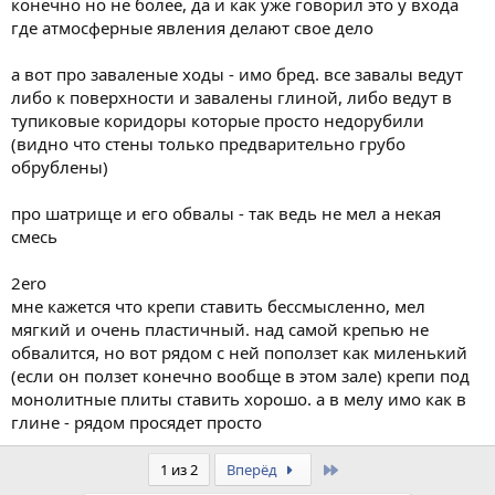
конечно но не более, да и как уже говорил это у входа
где атмосферные явления делают свое дело
а вот про заваленые ходы - имо бред. все завалы ведут
либо к поверхности и завалены глиной, либо ведут в
тупиковые коридоры которые просто недорубили
(видно что стены только предварительно грубо
обрублены)
про шатрище и его обвалы - так ведь не мел а некая
смесь
2ero
мне кажется что крепи ставить бессмысленно, мел
мягкий и очень пластичный. над самой крепью не
обвалится, но вот рядом с ней поползет как миленький
(если он ползет конечно вообще в этом зале) крепи под
монолитные плиты ставить хорошо. а в мелу имо как в
глине - рядом просядет просто
Last
1 из 2
Вперёд