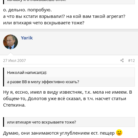
о. дельно. попробую.
а что вы кстати взрывали!? на кой вам такой агрегат?
или втихаря чето вскрываете тоже?
Yarik
27 Июл 2007
#12
Николай написал(а):
а разве ВВ в мелу эффективно юзать?
Ну я, ессно, имел в виду известняк, т.к. мела не имеем. В
общем-то, Долотов уже всё сказал, в т.ч. насчет статьи
Степкина.
или втихаря чето вскрываете тоже?
Думаю, они занимаются углублением ест. пещер