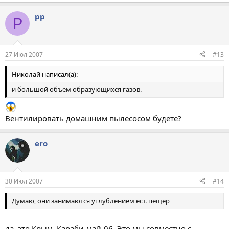
pp
P
27 Июл 2007
#13
Николай написал(а):
и большой объем образующихся газов.
Вентилировать домашним пылесосом будете?
ero
30 Июл 2007
#14
Думаю, они занимаются углублением ест. пещер
да, это Крым, Караби-май-06. Это мы совместно с