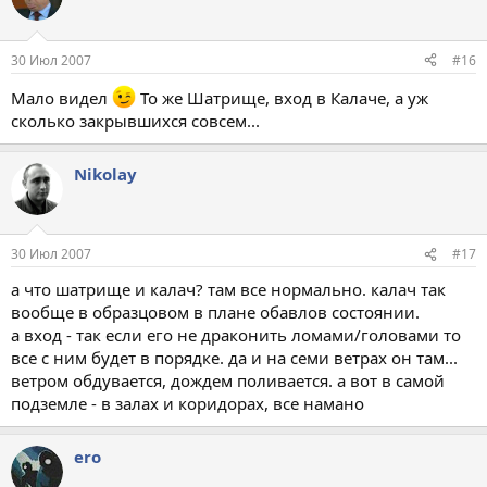
30 Июл 2007
#16
Мало видел
То же Шатрище, вход в Калаче, а уж
сколько закрывшихся совсем...
Nikolay
30 Июл 2007
#17
а что шатрище и калач? там все нормально. калач так
вообще в образцовом в плане обавлов состоянии.
а вход - так если его не драконить ломами/головами то
все с ним будет в порядке. да и на семи ветрах он там...
ветром обдувается, дождем поливается. а вот в самой
подземле - в залах и коридорах, все намано
ero