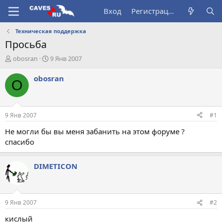
Вход
Регистрация
Техническая поддержка
Просьба
А
Д
obosran
9 Янв 2007
в
а
т
т
obosran
O
о
а
р
н
т
а
е
ч
9 Янв 2007
#1
м
а
ы
л
Не могли бы вы меня забанить на этом форуме ?
а
спасибо
DIMETICON
9 Янв 2007
#2
кислый