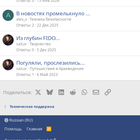
Ответы
0
15 Фев 2026
В новостях промелькнуло ...
A
alex_x
Техника безопасности
Ответы
2
22 Дек 2025
Из глубин FIDO...
saiLor
Творчество
Ответы
0
5 Дек 2025
Погуляли, прослезились...
saiLor
Путешествия и Краеведение
Ответы
1
6 Май 2023
X
Bluesky
LinkedIn
Reddit
WhatsApp
Электронная поч
Ссылка
Поделиться:
Техническая поддержка
Russian (RU)
Помощь
Главная
R
S
S
®