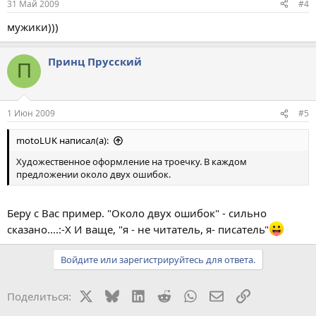
31 Май 2009
#4
мужики)))
Принц Прусский
П
1 Июн 2009
#5
motoLUK написал(а):
Художественное оформление на троечку. В каждом
предложении около двух ошибок.
Беру с Вас пример. "Около двух ошибок" - сильно
сказано....:-X И ваще, "я - не читатель, я- писатель"
Войдите или зарегистрируйтесь для ответа.
X
Bluesky
LinkedIn
Reddit
WhatsApp
Электронная поч
Ссылка
Поделиться: