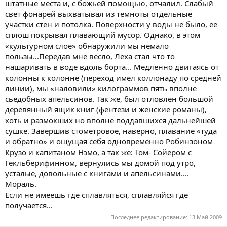
штатные места и, с божьей помощью, отчалил. Слабый
свет фонарей выхватывал из темноты отдельные
участки стен и потолка. Поверхности у воды не было, её
сплош покрывал плавающий мусор. Однако, в этом
«культурном слое» обнаружили мы немало
пользы...Передав мне весло, Лёха стал что то
нашаривать в воде вдоль борта... Медленно двигаясь от
колонны к колонне (переход имел коллонаду по средней
линии), мы «наловили» килограммов пять вполне
сьедобных апельсинов. Так же, был отловлен большой
деревянный ящик книг (фентези и женские романы),
хоть и размокших но вполне поддавшихся дальнейшей
сушке. Завершив стометровое, наверно, плавание «туда
и обратно» и ощущая себя одновременно Робинзоном
Крузо и капитаном Нэмо, а так же: Том- Сойером с
Гекльберифинном, вернулись мы домой под утро,
усталые, довольные с книгами и апельсинами....
Мораль.
Если не имеешь где сплавляться, сплавляйся где
получается...
Последнее редактирование:
13 Май 2009