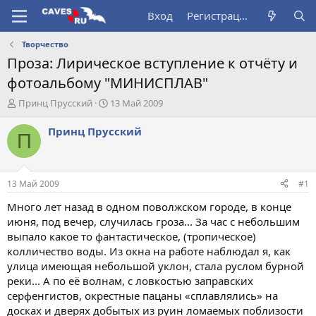
Вход
Регистрация
Творчество
Проза: Лирическое вступление к отчёту и
фотоальбому "МИНИСПЛАВ"
А
Д
Принц Прусский
13 Май 2009
в
а
т
т
Принц Прусский
П
о
а
р
н
т
а
е
ч
13 Май 2009
#1
м
а
ы
л
Много лет назад в одном поволжском городе, в конце
а
июня, под вечер, случилась гроза... За час с небольшим
выпало какое то фантастическое, (тропическое)
колличество воды. Из окна на работе наблюдал я, как
улица имеющая небольшой уклон, стала руслом бурной
реки... А по её волнам, с ловкостью заправских
серфенгистов, окрестные пацаны «сплавлялись» на
досках и дверях добытых из руин ломаемых поблизости