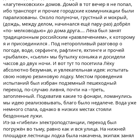
«лагутенковских» домов. Домой в тот вечер я не попал,
ибо транспорт и прочие городские коммуникации были
парализованы. Около полуночи, грустный и мокрый,
(дождь, между делом, начинался ещё пару-раз) добрёл
«по- мелководью» до дома друга.... Лёха был занят
традиционным российским «развлечением», к которому
я и присоединился . Под неторопливый разговор о
погоде, воде, серфинге, рафтинге, яхтинге и прочей
«рыбалке», «сьели» мы бутылку коньяка и досидели
чассов до двух ночи. И вот тут то посетила Лёху
абсолютно безумная, и увлекательная идея: испытать
свою новую резиновую лодку. Местом проведения
испытаний был избран подземный пешеходный
переход, по-случаю ливня, почти на –треть,
затопленный. Подхватив какие то фонари, ломанулись
мы идею реализовывать, благо было недалече. Вода уже
немного спала, однако в низких местах стояли
бездонные лужи.
Из-за «гибели» электроподстанции, переход был
погружён во тьму, равно как и вся улица. На нижней
площадке лестницы лодка была накачена, экипаж занял