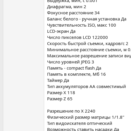
Выдержка, мин, с 0.001
Диафрагма, мин 2
Фокусное расстояние 34
Баланс белого - ручная установка Да
Чувствительность ISO, макс 100
LCD-экран Да
Число пикселов LCD 122000
Скорость быстрой съемки, кадров/c 2
Минимальное расстояние съемки, м 0
Максимальное разрешение записи ви
Число уровней JPEG 3
Память - compact flash Да
Память в комплекте, Мб 16
Таймер Да
Тип аккумуляторов AA совмеcтимый
Размер X 118
Размер Z 65
Разрешение по X 2240
Физический размер матрицы 1/1.8"
Тип видоискателя оптический
Возможность ставить насадки Да