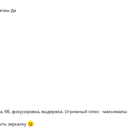
агмы Да
ма, бб, фокусировка, выдержка. Огромный плюс - максималь
пить зеркалку