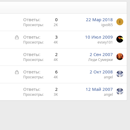
Ответы
0
22 Мар 2018
I
Просмотры
2K
igvol65
З
Ответы
3
10 Июл 2009
а
Просмотры
4K
evsey101
к
Ответы
2
2 Сен 2007
р
Просмотры
4K
Леди Сумерки
ы
т
З
Ответы
6
2 Окт 2008
а
а
Просмотры
4K
angel
к
Ответы
2
12 Май 2007
р
Просмотры
3K
angel
ы
т
а