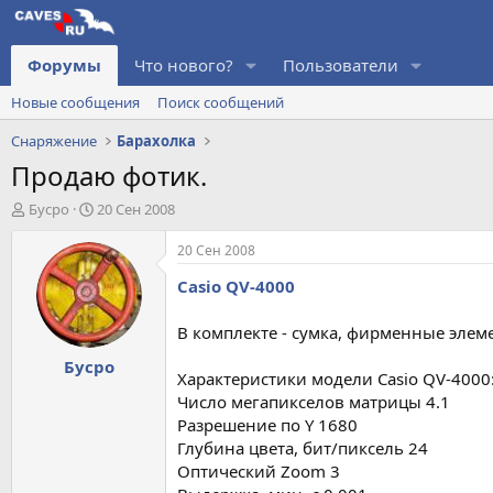
Форумы
Что нового?
Пользователи
Новые сообщения
Поиск сообщений
Снаряжение
Барахолка
Продаю фотик.
А
Д
Бусро
20 Сен 2008
в
а
т
т
20 Сен 2008
о
а
Casio QV-4000
р
н
т
а
е
ч
В комплекте - сумка, фирменные элеме
м
а
Бусро
ы
л
Характеристики модели Casio QV-4000
а
Число мегапикселов матрицы 4.1
Разрешение по Y 1680
Глубина цвета, бит/пиксель 24
Оптический Zoom 3