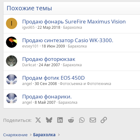
Похожие темы
Продаю фонарь SureFire Maximus Vision
I
igvol65
22 Мар 2018
Барахолка
Продаю синтезатор Casio WK-3300.
evsey101
18 Июн 2009
Барахолка
Продаю фоторюкзак
Darkcat
24 Авг 2007
Барахолка
Продам фотик EOS 450D
angel
30 Сен 2008
Фотосъемка и Фототехника
Продаю фонарики.
angel
8 Май 2007
Барахолка
X
Bluesky
LinkedIn
Reddit
WhatsApp
Электронная почт
Ссылка
Поделиться:
Снаряжение
Барахолка