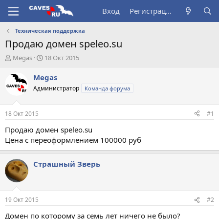
Вход
Регистрация
Техническая поддержка
Продаю домен speleo.su
А
Д
Megas
18 Окт 2015
в
а
т
т
Megas
о
а
Администратор
Команда форума
р
н
т
а
е
ч
18 Окт 2015
#1
м
а
ы
л
Продаю домен speleo.su
а
Цена с переоформлением 100000 руб
Страшный Зверь
19 Окт 2015
#2
Домен по которому за семь лет ничего не было?