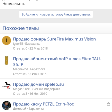
Нормально.
Войдите или зарегистрируйтесь для ответа.
Похожие темы
Продаю фонарь SureFire Maximus Vision
I
igvol65
Барахолка
Ответы
0
22 Мар 2018
Продаю абонентский VoIP шлюз Eltex TAU-
36.IP
MagnaVod
Барахолка
Ответы
0
3 Июн 2015
Продаю домен speleo.su
Megas
Техническая поддержка
Ответы
3
16 Ноя 2010
З
Продаю каску PETZL Ecrin-Roc
а
Домовой
Барахолка