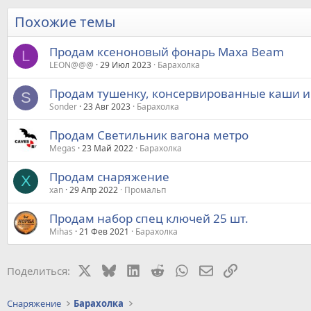
Похожие темы
Продам ксеноновый фонарь Maxa Beam
L
LEON@@@
29 Июл 2023
Барахолка
Продам тушенку, консервированные каши и
S
Sonder
23 Авг 2023
Барахолка
Продам Светильник вагона метро
Megas
23 Май 2022
Барахолка
Продам снаряжение
X
xan
29 Апр 2022
Промальп
Продам набор спец ключей 25 шт.
Mihas
21 Фев 2021
Барахолка
X
Bluesky
LinkedIn
Reddit
WhatsApp
Электронная почт
Ссылка
Поделиться:
Снаряжение
Барахолка