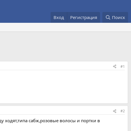
Вход
Регистрация
Поиск
#1
#2
 ходят,типа сабж,розовые волосы и портки в