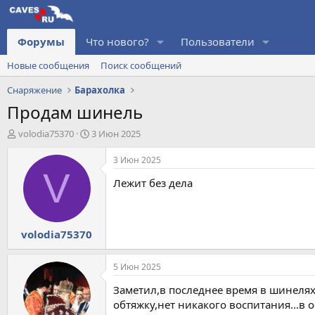
Форумы
Что нового?
Пользователи
Новые сообщения
Поиск сообщений
Снаряжение
Барахолка
Продам шинель
А
Д
volodia75370
3 Июн 2025
в
а
т
т
3 Июн 2025
о
а
V
Лежит без дела
р
н
т
а
е
ч
м
а
volodia75370
ы
л
а
5 Июн 2025
Заметил,в последнее время в шинеля
обтяжку,нет никакого воспитания...в 