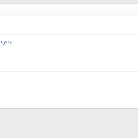
 супы
а