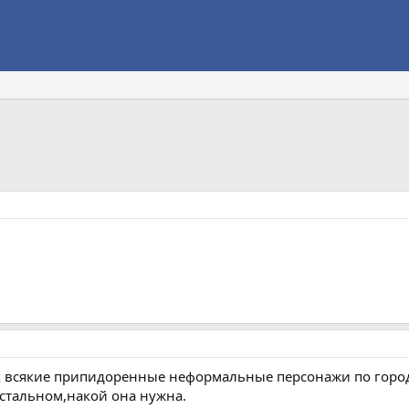
х всякие припидоренные неформальные персонажи по городу
остальном,накой она нужна.