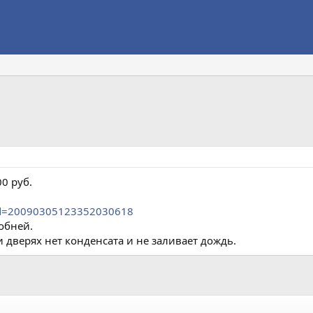
0 руб.
?gid=20090305123352030618
добней.
дверях нет конденсата и не заливает дождь.