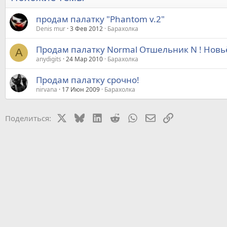
продам палатку "Phantom v.2"
Denis mur
3 Фев 2012
Барахолка
Продам палатку Normal Отшельник N ! Новь
A
anydigits
24 Мар 2010
Барахолка
Продам палатку срочно!
nirvana
17 Июн 2009
Барахолка
X
Bluesky
LinkedIn
Reddit
WhatsApp
Электронная почт
Ссылка
Поделиться: