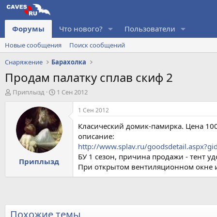
Форумы
Что нового?
Пользователи
Новые сообщения
Поиск сообщений
Снаряжение
Барахолка
Продам палатку сплав скиф 2
А
Д
Приплызд
1 Сен 2012
в
а
т
т
1 Сен 2012
о
а
Класический домик-памирка. Цена 100
р
н
т
а
описание:
е
ч
http://www.splav.ru/goodsdetail.aspx
м
а
БУ 1 сезон, причина продажи - тент у
Приплызд
ы
л
При открытом вентиляционном окне и 
а
Похожие темы