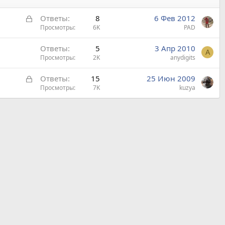
З
Ответы
8
6 Фев 2012
а
Просмотры
6K
PAD
к
Ответы
5
3 Апр 2010
р
A
Просмотры
2K
anydigits
ы
т
З
Ответы
15
25 Июн 2009
а
а
Просмотры
7K
kuzya
к
р
ы
т
а