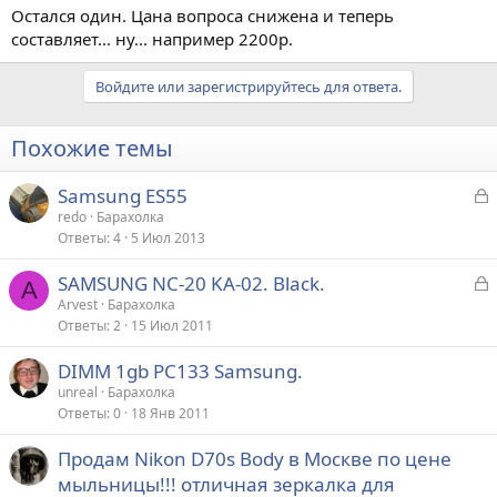
Остался один. Цана вопроса снижена и теперь
составляет... ну... например 2200р.
Войдите или зарегистрируйтесь для ответа.
Похожие темы
З
Samsung ES55
а
redo
Барахолка
Ответы
4
5 Июл 2013
к
р
З
SAMSUNG NC-20 KA-02. Black.
A
а
Arvest
Барахолка
т
Ответы
2
15 Июл 2011
к
а
р
DIMM 1gb PC133 Samsung.
unreal
Барахолка
т
Ответы
0
18 Янв 2011
а
Продам Nikon D70s Body в Москве по цене
мыльницы!!! отличная зеркалка для