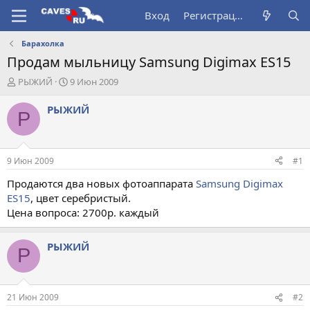
Вход
Регистрация
Барахолка
Продам мыльницу Samsung Digimax ES15
А
Д
РЫЖИЙ
9 Июн 2009
в
а
т
т
РЫЖИЙ
Р
о
а
р
н
т
а
е
ч
9 Июн 2009
#1
м
а
ы
л
Продаются два новых фотоаппарата
Samsung Digimax
а
ES15
, цвет серебристый.
Цена вопроса: 2700р. каждый
РЫЖИЙ
Р
21 Июн 2009
#2