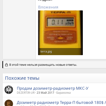
Вложения
terra.jpg
58,3 KB · Просмотры: 509
В этой теме нельзя размещать новые ответы.
Похожие темы
Продам дозиметр-радиометр МКС-У
DEZERTIR-UR
23 Май 2017
Барахолка
Дозиметр радиометр Терра-П бытовой 180$ /
E