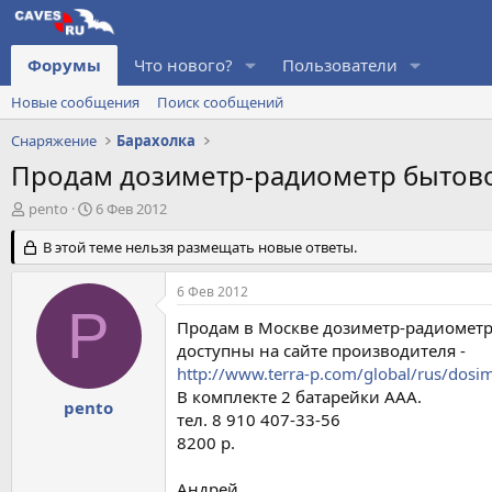
Форумы
Что нового?
Пользователи
Новые сообщения
Поиск сообщений
Снаряжение
Барахолка
Продам дозиметр-радиометр бытово
А
Д
pento
6 Фев 2012
в
а
т
В этой теме нельзя размещать новые ответы.
т
о
а
р
н
6 Фев 2012
т
а
P
е
ч
Продам в Москве дозиметр-радиометр 
м
а
доступны на сайте производителя -
ы
л
http://www.terra-p.com/global/rus/dosi
а
В комплекте 2 батарейки ААА.
pento
тел. 8 910 407-33-56
8200 р.
Андрей.