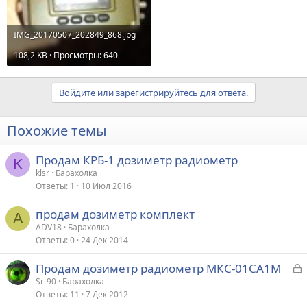
IMG_20170507_202849_868.jpg
108,2 KB · Просмотры: 640
Войдите или зарегистрируйтесь для ответа.
Похожие темы
Продам КРБ-1 дозиметр радиометр
K
klsr
Барахолка
Ответы
1
10 Июл 2016
продам дозиметр комплект
A
ADV18
Барахолка
Ответы
0
24 Дек 2014
З
Продам дозиметр радиометр МКС-01СА1М
а
Sr-90
Барахолка
Ответы
11
7 Дек 2012
к