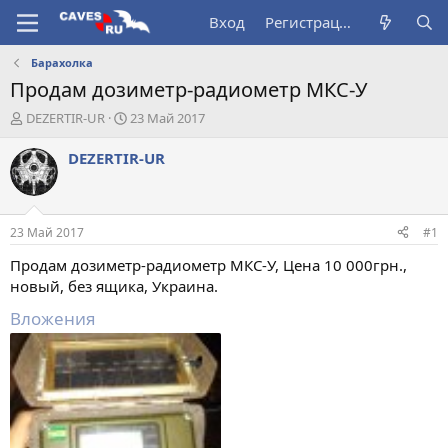
Вход
Регистрация
Барахолка
Продам дозиметр-радиометр МКС-У
А
Д
DEZERTIR-UR
23 Май 2017
в
а
т
т
DEZERTIR-UR
о
а
р
н
т
а
е
ч
23 Май 2017
#1
м
а
ы
л
Продам дозиметр-радиометр МКС-У, Цена 10 000грн.,
а
новый, без ящика, Украина.
Вложения