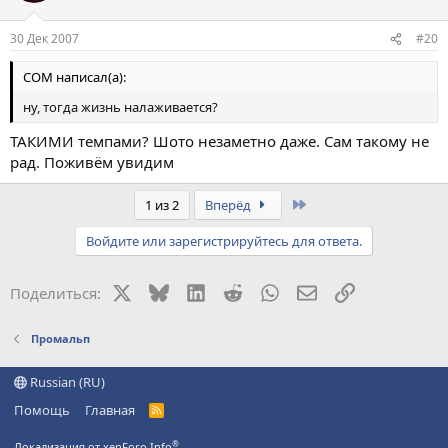
30 Дек 2007
#20
COM написал(а):
ну, тогда жизнь налаживается?
ТАКИМИ темпами? Шото незаметно даже. Сам такому не
рад. Поживём увидим
Last
1 из 2
Вперёд
Войдите или зарегистрируйтесь для ответа.
X
Bluesky
LinkedIn
Reddit
WhatsApp
Электронная поч
Ссылка
Поделиться:
Промальп
Russian (RU)
Помощь
Главная
R
S
S
®
Локализация от xenForo.Info