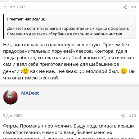
29 Ноя 2007
#9
Freeman написал(а):
Для этого кстати есть вагон горизонтальных крыш с бортами.
Сам как-то два таких сбербанка в спальном районе чистил.
Нет, чистил как раз наклонную, железную. Причём без
предохранительных поручней/лееров. Контора, где я
тогда работал, хотела нанять "шабашников", а я очистил
сам и взял себе приготовленные для шабашников
деньги :
Как не нае... не знаю. ;D Молодой был.
Так
что опыт имею жёсткий.
MADest
5 Дек 2007
#10
Фирма Промальп-про молчит. Быду подыскивать крыши
самостоятельно. Немного взъё_бывает меня их
неторопливость. А ещё то, что не видит моя почта ящика