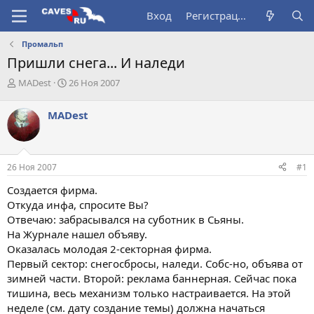
Вход
Регистрация
Промальп
Пришли снега... И наледи
А
Д
MADest
26 Ноя 2007
в
а
т
т
MADest
о
а
р
н
т
а
е
ч
26 Ноя 2007
#1
м
а
ы
л
Создается фирма.
а
Откуда инфа, спросите Вы?
Отвечаю: забрасывался на суботник в Сьяны.
На Журнале нашел объяву.
Оказалась молодая 2-секторная фирма.
Первый сектор: снегосбросы, наледи. Собс-но, объява от
зимней части. Второй: реклама баннерная. Сейчас пока
тишина, весь механизм только настраивается. На этой
неделе (см. дату создание темы) должна начаться