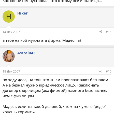
Как копчиком чуствовал, что к этому всё и скатиЦо...
Hiker
H
14 Дек 2007
#15
а тебе на кой нужна эта фирма, Мадест, а?
Astral043
18 Дек 2007
#16
по ходу дела, на той, что ЖЕКи проплачивают безналом.
А на безнал нужно юридическое лицо. +заключать
договор с юр.лицом (ака фирмой) намного безопаснее,
чем с физ.лицом.
Мадест, если ты такой деловой, чтож ты чужого "дядю"
хочешь кормить?