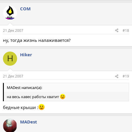
COM
21 Дек 2007
#18
ну, тогда жизнь налаживается?
Hiker
H
21 Дек 2007
#19
MADest написал(а):
на весь кавес работы хватит
бедные крыши :
MADest