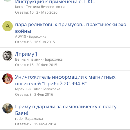
Инструкция к применению. ПКС.
Korbi
Техника безопасности
Ответы
10
27 Мар 2020
пара реликтовых примусов.. практически эхо
A
войны
ADV18
Барахолка
Ответы
8
16 Янв 2015
/[приму ]
Вечный чайник
Барахолка
Ответы
15
20 Фев 2015
Уничтожитель информации с магнитных
носителей "Прибой 2С-994-В"
Мрачный Ганс
Барахолка
Ответы
8
3 Фев 2016
Приму в дар или за символическую плату -
Баян!
redo
Барахолка
Ответы
7
19 Июн 2014