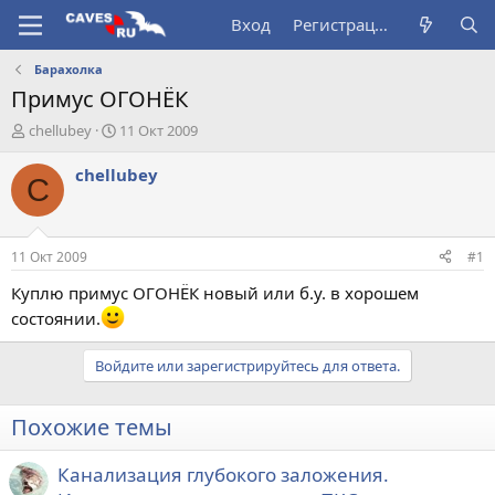
Вход
Регистрация
Барахолка
Примус ОГОНЁК
А
Д
chellubey
11 Окт 2009
в
а
т
т
chellubey
C
о
а
р
н
т
а
е
ч
11 Окт 2009
#1
м
а
ы
л
Куплю примус ОГОНЁК новый или б.у. в хорошем
а
состоянии.
Войдите или зарегистрируйтесь для ответа.
Похожие темы
Канализация глубокого заложения.