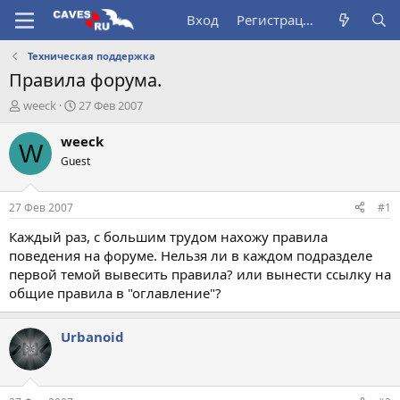
Вход
Регистрация
Техническая поддержка
Правила форума.
А
Д
weeck
27 Фев 2007
в
а
т
т
weeck
W
о
а
Guest
р
н
т
а
е
ч
27 Фев 2007
#1
м
а
ы
л
Каждый раз, с большим трудом нахожу правила
а
поведения на форуме. Нельзя ли в каждом подразделе
первой темой вывесить правила? или вынести ссылку на
общие правила в "оглавление"?
Urbanoid