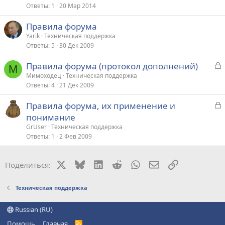
Ответы
1
20 Мар 2014
Правила форума
Yarik
Техническая поддержка
Ответы
5
30 Дек 2009
З
Правила форума (протокол дополнений)
М
а
Мимоходец
Техническая поддержка
Ответы
4
21 Дек 2009
к
р
З
Правила форума, их применение и
а
понимание
т
к
GrUser
Техническая поддержка
а
р
Ответы
1
2 Фев 2009
т
X
Bluesky
LinkedIn
Reddit
WhatsApp
Электронная поч
Ссылка
Поделиться:
а
Техническая поддержка
Russian (RU)
Помощь
Главная
R