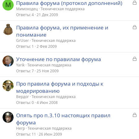
З
Правила форума (протокол дополнений)
М
а
Мимоходец
Техническая поддержка
Ответы
4
21 Дек 2009
к
р
З
Правила форума, их применение и
а
понимание
т
к
GrUser
Техническая поддержка
а
р
Ответы
1
2 Фев 2009
З
Уточнение по правилам форума
т
а
Yarik
Техническая поддержка
а
Ответы
7
25 Ноя 2009
к
р
Про правила форума и подходы к
модерированию
т
Вердог
Техническая поддержка
а
Ответы
0
4 Июн 2008
З
Опять про п.3.10 настоящих правил
а
форума
к
Негр
Техническая поддержка
р
Ответы
11
26 Июн 2009