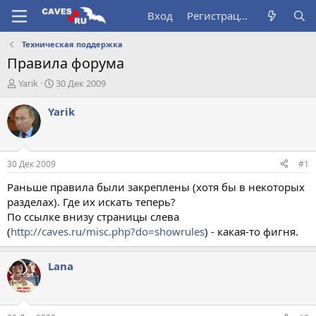
Вход
Регистрация
Техническая поддержка
Правила форума
А
Д
Yarik
30 Дек 2009
в
а
т
т
Yarik
о
а
р
н
т
а
е
ч
30 Дек 2009
#1
м
а
ы
л
Раньше правила были закреплены (хотя бы в некоторых
а
разделах). Где их искать теперь?
По ссылке внизу страницы слева
(
http://caves.ru/misc.php?do=showrules
) - какая-то фигня.
Lana