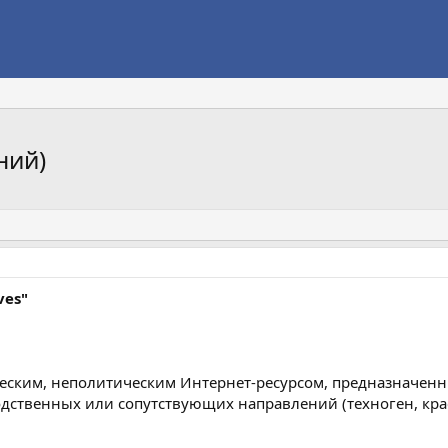
ний)
ves"
ческим, неполитическим Интернет-ресурсом, предназначен
родственных или сопутствующих направлений (техноген, крае