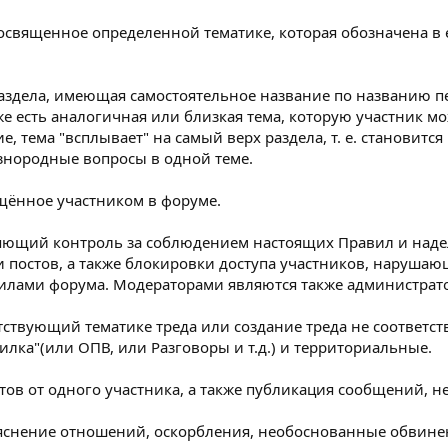
 посвященное определенной тематике, которая обозначена в
ока раздела, имеющая самостоятельное название по названию
е есть аналогичная или близкая тема, которую участник мо
, тема "всплывает" на самый верх раздела, т. е. становитс
знородные вопросы в одной теме.
ещённое участником в форуме.
вляющий контроль за соблюдением настоящих Правил и наде
и постов, а также блокировки доступа участников, наруша
вилами форума. Модераторами являются также администрат
ветствующий тематике треда или создание треда не соответс
лка"(или ОПВ, или Разговоры и т.д.) и территориальные.
стов от одного участника, а также публикация сообщений,
ыяснение отношений, оскорбления, необоснованные обвинен