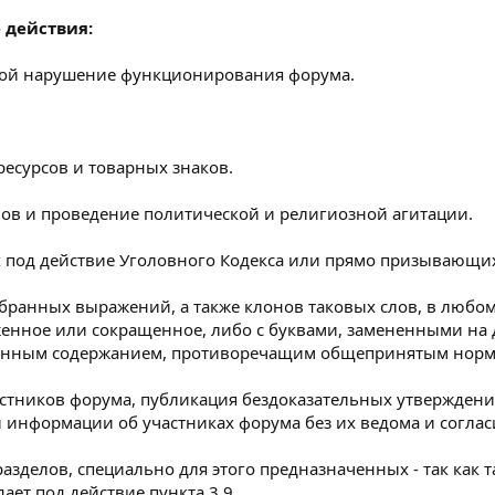
 действия:
обой нарушение функционирования форума.
-ресурсов и товарных знаков.
вов и проведение политической и религиозной агитации.
х под действие Уголовного Кодекса или прямо призывающи
ранных выражений, а также клонов таковых слов, в любом к
аженное или сокращенное, либо с буквами, замененными на 
овенным содержанием, противоречащим общепринятым норм
частников форума, публикация бездоказательных утвержден
информации об участниках форума без их ведома и соглас
азделов, специально для этого предназначенных - так как 
ает под действие пункта 3.9.