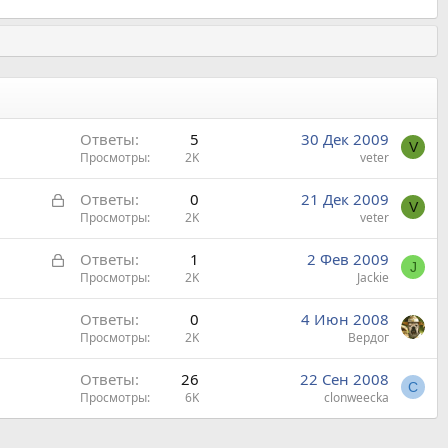
Ответы
5
30 Дек 2009
V
Просмотры
2K
veter
З
Ответы
0
21 Дек 2009
V
а
Просмотры
2K
veter
к
З
Ответы
1
2 Фев 2009
р
J
а
Просмотры
2K
Jackie
ы
к
т
Ответы
0
4 Июн 2008
р
а
Просмотры
2K
Вердог
ы
т
Ответы
26
22 Сен 2008
а
C
Просмотры
6K
clonweecka