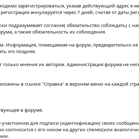
бходимо зарегистрироваться, указав действующий адрес е-ме
регистрация аннулируется через 7 дней, считая от даты рег
ески подразумевает согласие( обязательство соблюдать) 
ума, а также обязательность их соблюдения.
м. Информация, помещаемая на форум, предварительно не 
ть это позднее.
т только мнения их авторов. Администрация форума не несё
ложены в ссылке "Справка" в верхнем меню на каждой стр
ствующее в форуме.
ое участником для подписи (идентификации) своих сообщен
о соотносится с его ником на других спелео(или аналогичн
нии.