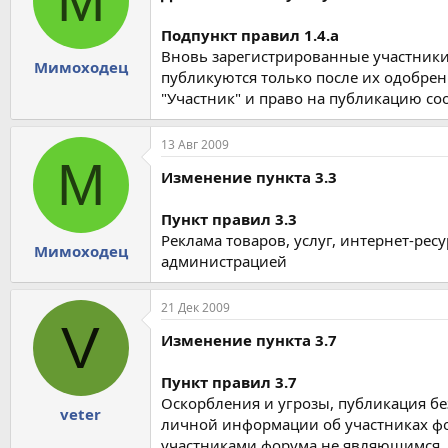
М
Подпункт правил 1.4.a
Вновь зарегистрированные участники 
Мимоходец
публикуются только после их одобре
"Участник" и право на публикацию с
13 Авг 2009
М
Изменение пункта 3.3
Пункт правил 3.3
Реклама товаров, услуг, интернет-рес
Мимоходец
администрацией
21 Дек 2009
V
Изменение пункта 3.7
Пункт правил 3.7
Оскорбления и угрозы, публикация б
veter
личной информации об участниках фор
участниками форума не являющимся.