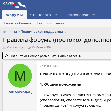
Форумы
Что нового?
Пользователи
Новые сообщения
Поиск сообщений
Техничка
Техническая поддержка
Правила форума (протокол дополне
А
Д
Мимоходец
25 Июн 2009
в
а
т
В этой теме нельзя размещать новые ответы.
т
о
а
р
н
25 Июн 2009
т
а
М
е
ч
ПРАВИЛА ПОВЕДЕНИЯ В ФОРУМЕ "Ca
м
а
ы
л
1. Общие положения
а
Мимоходец
1.1 Форум "Caves" является некоммер
(спелеология, спелестология, диг) и 
"подземщиков" и сочуствующих.